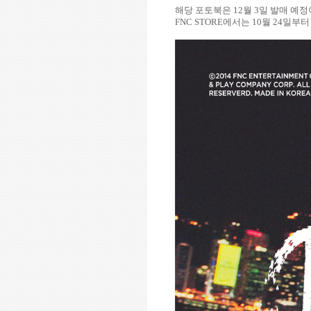
해당 포토북은
12
월
3
일 발매 예
FNC STORE
에서는
10
월
24
일부