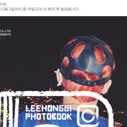
정이며
,
터
12
월
2
일까지 총
39
일간의 선 예약 후 발송됩니다
.