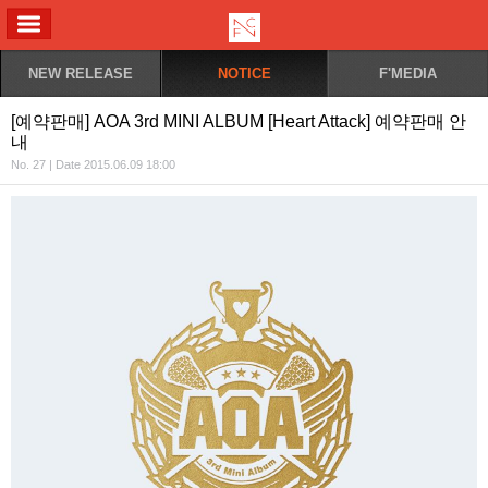
ALL MENU
NEW RELEASE
NOTICE
F'MEDIA
[예약판매] AOA 3rd MINI ALBUM [Heart Attack] 예약판매 안
내
No. 27 | Date 2015.06.09 18:00