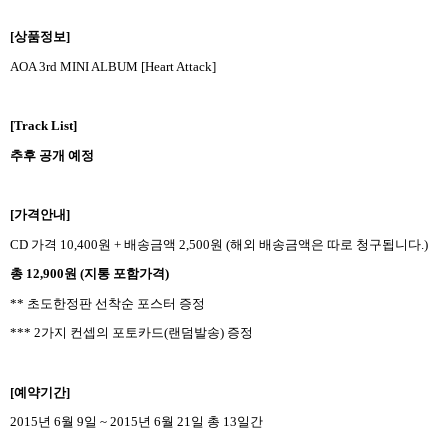
[
상품정보
]
AOA 3rd MINI ALBUM [Heart Attack]
[Track List]
추후 공개 예정
[
가격안내
]
CD
가격
10,400
원
+
배송금액
2,500
원
(
해외 배송금액은 따로 청구됩니다
.)
총
12,900
원
(
지통 포함가격
)
**
초도한정판 선착순 포스터 증정
*** 2
가지 컨셉의 포토카드
(
랜덤발송
)
증정
[
예약기간
]
2015
년
6
월
9
일
~ 2015
년
6
월
21
일 총
13
일간