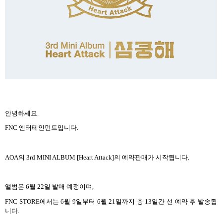
안녕하세요
.
FNC 엔터테인먼트
입니다
.
AOA
의
3rd MINI ALBUM [Heart Attack]
의 예약판매가 시작됩니다
.
앨범은
6
월
22
일 발매 예정이며
,
FNC STORE
에서는
6
월
9
일부터
6
월
21
일까지 총
13
일간 선 예약 후 발송됩
니다
.