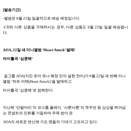
[
발송기간
]
-
앨범은
6
월
23
일 일괄적으로 배송 예정입니다
.
-CD
와 다른 상품을 구매하시는 경우
,
다른 상품도
6
월
23
일 일괄 배송됩니
다
.
AOA, 22
일 새 미니앨범
‘Heart Attack’
발매
!
타이틀곡
‘
심쿵해
’
걸그룹
AOA(
지민 초아 유나 혜정 민아 설현 찬미
)
가
6
월
22
일 세 번째 미니
앨범
‘
하트 어택
(Heart Attack)’
을 발매하고
타이틀곡
‘
심쿵해
’
로 컴백한다
.
지난해
‘
단발머리
’
의 코스튬 플레이
, ‘
사뿐사뿐
’
의 캣우먼 등 상상을 뛰어넘
는 콘셉트의 진화를 거듭하며 주목 받아 온
AOA
의 새로운 변신에 가요 팬들의 기대가 고조되고 있다
.