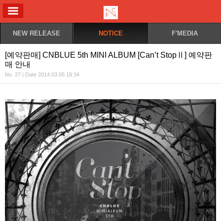
ALL MENU
NEW RELEASE
NOTICE
F'MEDIA
[예약판매] CNBLUE 5th MINI ALBUM [Can’t StopⅡ] 예약판
매 안내
No. 27 | Date 2014.03.05 18:34