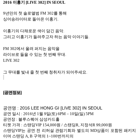
2016
이홍기
[LIVE 302] IN SEOUL
9
년만의 첫 솔로앨범
FM 302
를 통해
싱어송라이터로 돌아온 이홍기
.
이홍기의 다채로운 색이 담긴 음악
.
그리고 이홍기가 들려주고자 하는 음악 이야기들
.
FM 302
에서 울려 퍼지는 음악을
라이브로 들을 수 있는 첫 번째 무대
.
LIVE 302
그 무대를 빛내 줄 첫 번째 청취자가 되어주세요
.
[
공연정보
]
공연명
: 2016 LEE HONG GI [LIVE 302] IN SEOUL
공연 일시
: 2016
년
1
월
9
일
(
토
) 6PM – 10
일
(
일
) 5PM
공연장
:
블루스퀘어 삼성카드홀
티켓 가격
: 스탠딩VIP 154,000원 / 스탠딩R, 지정석R 99,000원
스탠딩VIP는 공연 전 리허설 관람기회와 별도의 MD상품이 포함된 패키지
이며 스탠딩 A, B 구역의 1~100번까지의