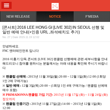
ALL MENU
NEW RELEASE
NOTICE
F'MEDIA
[콘서트] 2016 LEE HONG GI [LIVE 302] IN SEOUL 선행 및
일반 예매 안내(+인증 URL ,좌석배치도 추가)
No. 27 | Date 2015.11.19 12:02
안녕하세요
.
FNC
엔터테인먼트 입니다
2016
이홍기 단독 콘서트
[LIVE 302]
팬클럽 선행예매 관련 세부사항을 안내
해드리오니 참여를
원하시는
분들께서는
아래
내용을
확인해
주시기
바랍니
다
※
팬클럽 선예매
:
2015
년
11
월
30
일
(
월
) 20:00 ~ 12
월
1
일
(
화
) 12:00 (1
회당
1
인
2
매 구매가능
)
※
일반 예매
:
12
월
3
일
(
목
) 20:00 ~ (1
회당
1
인
4
매 구매가능
/
팬클럽 선예매
매수 포함
)
※ PRIMADONNA
팬클럽 가입 기간
:
2015
년
11
월
17
일
(
화
) ~ 11
월
24
일
(
화
)
정오까지
※
팬클럽 인증기간
:
2015
년
11
월
27
일
(
금
) 14:00 ~ 2015
년
12
월
1
일
(
화
)
12:00