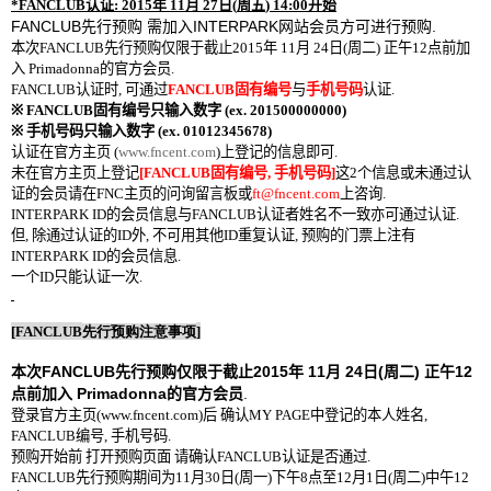
*FANCLUB
认证
: 2015
年
11
月
27
日
(
周五
) 14:00
开始
FANCLUB
INTERPARK
.
先行
预购
需加入
网站会员
方可
进行预购
本次
FANCLUB
先行
预购仅限
于截止
2015
年
11
月
24
日
(
周二
)
正午
12
点前加
入
Primadonna
的
官方
会员
.
FANCLUB
认证
时
,
可
通过
FANCLUB
固有
编号
与
手机
号码
认证
.
※ FANCLUB
固有
编号只输入数字
(ex. 201500000000)
※
手机
号码
只输入数字
(ex. 01012345678)
认证
在
官方
主页
(
www.fncent.com
)
上
登记的
信息
即可
.
未在
官方
主页
上
登记
[FANCLUB
固有
编号
,
手机号码
]
这
2
个信息或未通过认
证的会员请在
FNC
主页
的
问询
留言板或
ft@fncent.com
上
咨询
.
INTERPARK ID
的
会员
信息
与
FANCLUB
认证
者姓名不一致亦可通
过认证
.
但
,
除通
过认证的
ID
外
,
不可用其他
ID
重
复认证
,
预购
的
门票
上注有
INTERPARK ID
的
会员
信息
.
一
个
ID
只能
认证一次
.
[FANCLUB
先行预购
注意事项
]
FANCLUB
2015
11
24
(
)
12
本次
先行
预购仅限
于截止
年
月
日
周二
正午
Primadonna
.
点前加入
的
官方
会员
登
录
官方主
页
(
www.fncent.com
)
后
确
认
MY PAGE
中登
记的
本人姓名
,
FANCLUB
编号
,
手机
号码
.
预购开始前
打
开预购页面
请
确
认
FANCLUB
认证
是否通
过
.
FANCLUB
先行预购期间为
11
月
30
日
(
周一
)
下午
8
点
至
12
月
1
日
(
周二
)
中午
12