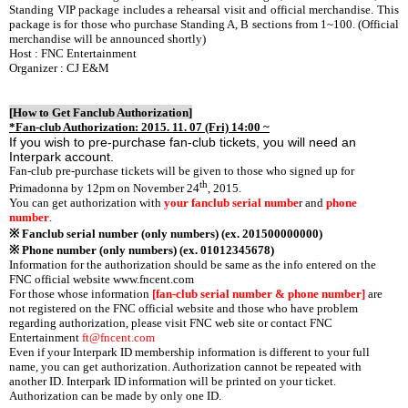
Standing VIP package includes a rehearsal visit and official merchandise. This
package is for those who purchase Standing A, B sections from 1~100. (Official
merchandise will be announced shortly)
Host : FNC Entertainment
Organizer : CJ E&M
[How to Get Fanclub Authorization]
*Fan-club Authorization: 2015. 11. 07 (Fri) 14:00 ~
If you wish to pre-purchase fan-club tickets, you will need an
Interpark account.
Fan-club pre-purchase tickets will be given to those who signed up for
th
Primadonna by 12pm on November 24
, 2015.
You can get authorization with
your fanclub serial numbe
r and
phone
number
.
※ Fanclub serial number (only numbers) (ex. 201500000000)
※ Phone number (only numbers) (ex. 01012345678)
Information for the authorization should be same as the info entered on the
FNC official website
www.fncent.com
For those whose information
[fan-club serial number & phone number]
are
not registered on the FNC official website and those who have problem
regarding authorization, please visit FNC web site or contact FNC
Entertainment
ft@fncent.com
Even if your Interpark ID membership information is different to your full
name, you can get authorization. Authorization cannot be repeated with
another ID. Interpark ID information will be printed on your ticket.
Authorization can be made by only one ID.