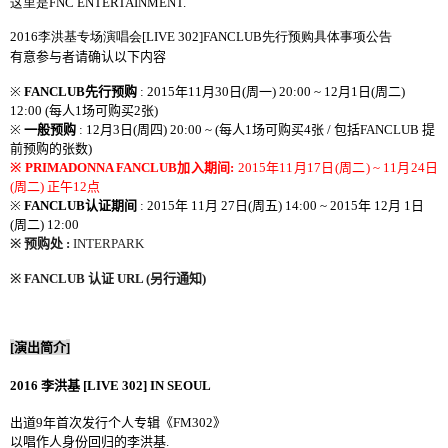
这里是
FNC ENTERTAINMENT.
2016
李洪基
专场演唱会
[LIVE 302]FANCLUB
先行
预购具体事项公告
有意
参与者
请
确认以下内容
※
FANCLUB
先行
预购
: 2015
年
11
月
30
日
(
周一
) 20:00 ~ 12
月
1
日
(
周二
)
12:00 (
每人
1
场
可
购买
2
张
)
※
一般
预购
: 12
月
3
日
(
周四
) 20:00 ~ (
每人
1
场可购买
4
张
/
包括
FANCLUB
提
前
预购的张数
)
※ PRIMADONNA
FANCLUB
加入期间
:
2015
年
11
月
17
日
(
周二
) ~ 11
月
24
日
(
周二
)
正午
12
点
※
FANCLUB
认证期间
: 2015
年
11
月
27
日
(
周五
) 14:00 ~ 2015
年
12
月
1
日
(
周二
) 12:00
※
预购
处
:
INTERPARK
※ FANCLUB
认证
URL (
另行通知
)
[
演出
简介
]
2016
李洪基
[LIVE 302] IN SEOUL
出道
9
年
首次发行个人专辑《
FM302
》
以
唱作人身份回归的李洪基
.