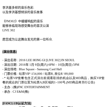
李洪基多样的音乐色彩
.
以及
李洪基想倾诉的音乐故事
.
《
FM302
》中缓缓响起的音乐
能够亲临现场感受舞台的首次公演
LIVE 302
愿您成为让这舞台发光的第一位听众
.
[
演出
信息
]
-
演出
名称
: 2016 LEE HONG GI [LIVE 302] IN SEOUL
-
演出
日期
: 2016
年
1
月
9
日
(
周六
) 6PM – 10
日
(
周日
) 5PM
-
演出场地
:
Blue Square -
Samsung Card Hall
-
门票
价格
: 站票VIP \154,000 / 站票R, 座位R \99,000
- * 站票VIP套餐包含正式演出前观看彩排的机会以及MD商品，购买VIP套
餐的观众的门票位置为站票A,B区域的1~100号,(MD商品将另行公告)
-
主办
: (
株
)FNC ENTERTAINMENT
-
承办
: CJ E&M
(
株
)
[FANCLUB
认证
方法
]