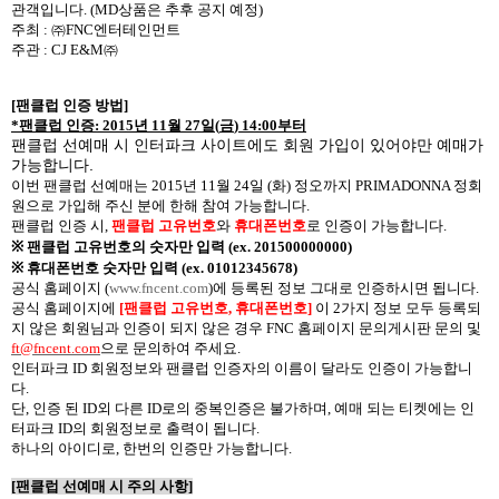
관객입니다. (MD상품은 추후 공지 예정)
주최
:
㈜
FNC
엔터테인먼트
주관
: CJ E&M
㈜
[
팬클럽 인증 방법
]
*
팬클럽 인증
: 2015
년
11
월
27
일
(
금
) 14:00
부터
팬클럽 선예매 시 인터파크 사이트에도 회원 가입이 있어야만 예매가
가능합니다
.
이번 팬클럽 선예매는
2015
년
11
월
24
일
(
화
)
정오까지
PRIMADONNA
정회
원으로 가입해 주신 분에 한해 참여 가능합니다
.
팬클럽 인증 시
,
팬클럽 고유번호
와
휴대폰번호
로 인증이 가능합니다
.
※
팬클럽 고유번호의
숫자만
입력
(ex. 201500000000)
※
휴대폰번호
숫자만
입력
(ex. 01012345678)
공식 홈페이지
(
www.fncent.com
)
에 등록된 정보 그대로 인증하시면 됩니다
.
공식 홈페이지에
[
팬클럽 고유번호
,
휴대폰번호
]
이
2
가지 정보 모두 등록되
지 않은 회원님과 인증이 되지 않은 경우
FNC
홈페이지 문의게시판 문의 및
ft@fncent.com
으로 문의하여 주세요
.
인터파크
ID
회원정보와 팬클럽 인증자의 이름이 달라도 인증이 가능합니
다
.
단
,
인증 된
ID
외 다른
ID
로의 중복인증은 불가하며
,
예매 되는 티켓에는 인
터파크
ID
의 회원정보로 출력이 됩니다
.
하나의 아이디로
,
한번의 인증만 가능합니다
.
[
팬클럽 선예매 시 주의 사항
]