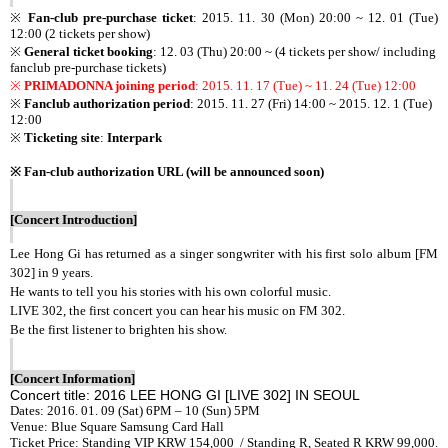
※
Fan-club pre-purchase ticket
: 2015. 11. 30 (Mon) 20:00 ~ 12. 01 (Tue)
12:00 (2 tickets per show)
※
General ticket booking
: 12. 03 (Thu) 20:00 ~ (4 tickets per show/ including
fanclub pre-purchase tickets)
※
PRIMADONNA joining period
: 2015. 11. 17 (Tue) ~ 11. 24 (Tue) 12:00
※
Fanclub authorization period
: 2015. 11. 27 (Fri) 14:00 ~ 2015. 12. 1 (Tue)
12:00
※
Ticketing site
:
Interpark
※ Fan-club authorization URL (will be announced soon)
[Concert Introduction]
Lee Hong Gi has returned as a singer songwriter with his first solo album [FM
302] in 9 years.
He wants to tell you his stories with his own colorful music.
LIVE 302, the first concert you can hear his music on FM 302.
Be the first listener to brighten his show.
[Concert Information]
Concert title: 2016 LEE HONG GI [LIVE 302] IN SEOUL
Dates: 2016. 01. 09 (Sat) 6PM – 10 (Sun) 5PM
Venue: Blue Square Samsung Card Hall
Ticket Price: Standing VIP KRW 154,000 / Standing R, Seated R KRW 99,000.