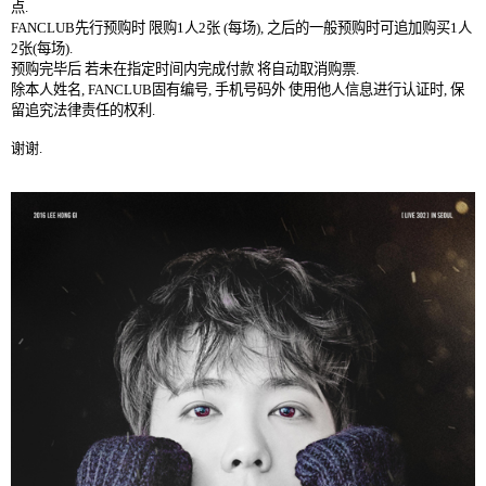
点
.
FANCLUB
先行预购时
限购
1
人
2
张
(
每
场
),
之后
的一般预购时
可
追加购买
1
人
2
张
(
每
场
).
预购
完毕后
若
未在指定时间内完成付款
将自动取消购票
.
除
本人
姓名
, FANCLUB
固有
编号
,
手机号码
外
使用他人
信息进行认证时
,
保
留追究法律
责任的权利
.
谢谢
.