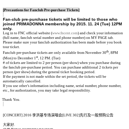
[Precautions for Fanclub Pre-purchase Tickets]
Fan-club pre-purchase tickets will be limited to those who
joined PRIMADONNA membership by 2015. 11. 24 (Tue) 12PM
only.
Log in to FNC official website (
www.fncent.com
) and check your information
(full name, fanclub serial number and phone number) on MY PAGE tab.
Please make sure your fanclub authorization has been made before you book
tour ticket.
th
Fanclub pre-purchase tickets are only available from November 30
, 8PM
st
(Mon) to December 1
, 12 PM. (Tue)
# of tickets are limited to 2 per person (per show) when you purchase during
the fanclub pre-purchase period. You can purchase additional 2 tickets per
person (per show) during the general ticket booking period.
If the payment is not made within the set period, the tickets will be
automatically cancelled.
If you use other’s information including name, serial number, phone number,
etc., for authorization, you may take legal responsibility.
Thank You.
[CONCERT] 2016
李洪基
专场演唱会
[LIVE 302]
先行
及一般预购公告
大家好
.