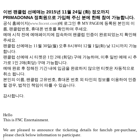
이번 팬클럽
선예매는
2015
년
11
월
24
일
(
화
)
정오까지
PRIMADONNA
정회원으로 가입해 주신 분에 한해 참여 가능합니다
.
공식 홈페이지
(
www.fncent.com
)
에 로그인 후
MY PAGE
에 등록된 본인의 이
름
,
팬클럽번호
,
휴대폰 번호를 확인하여 주세요
.
예매 시작 전에 예매페이지에 접속하여 팬클럽 인증이 완료되었는지 확인해
주세요
.
팬클럽 선예매는
11
월
30
일
(
월
)
오후
8
시부터
12
월
1
일
(
화
)
낮
12
시까지 가능
합니다
.
팬클럽 선예매 시 티켓은
1
인
2
매
(
회당
)
구매 가능하며
,
이후 일반 예매 시 추
가로
1
인
2
매
(
회당
)
구매 가능합니다
.
예매 완료 후 정해진 기간 내에 입금을 완료하지 않으면 티켓은 자동적으로
취소 됩니다
.
본인의 이름
,
팬클럽 고유번호
,
휴대폰 번호 외 타인의 정보를 이용하여 인증
할 경우
,
법적인 책임이 따를 수 있습니다
.
감사합니다
.
Hello
This is FNC Entertainment.
We are pleased to announce the ticketing details for fanclub pre-purchase,
please check below information to participate.