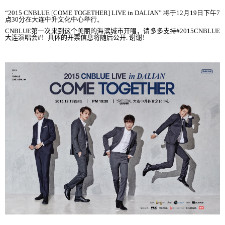
“2015 CNBLUE [COME TOGETHER] LIVE in DALIAN”
将于
12
月
19
日
下午
7
点
30
分
在大
连中升文化中心举行
。
CNBLUE
第一次
来到这个美丽的海滨城市开唱
，
请多多支持
#2015CNBLUE
大
连演唱会
#
！
具体的
开票信息将随后公开
.
谢谢！