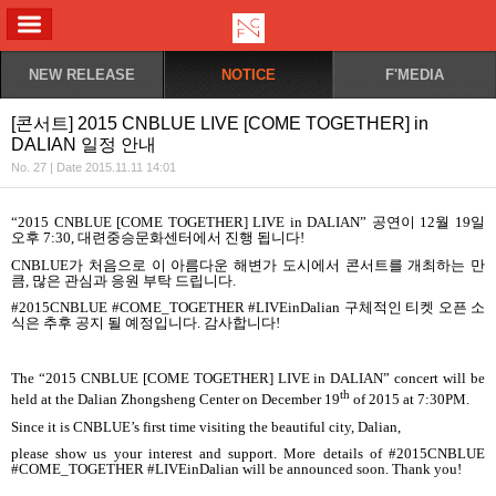
ALL MENU
NEW RELEASE
NOTICE
F'MEDIA
[콘서트] 2015 CNBLUE LIVE [COME TOGETHER] in
DALIAN 일정 안내
No. 27 | Date 2015.11.11 14:01
“2015 CNBLUE [COME TOGETHER] LIVE in DALIAN”
공연이
12
월
19
일
오후
7:30,
대련중승문화센터에서 진행 됩니다
!
CNBLUE
가 처음으로 이 아름다운 해변가 도시에서 콘서트를 개최하는 만
큼
,
많은 관심과 응원 부탁 드립니다
.
#2015CNBLUE #COME_TOGETHER #LIVEinDalian
구체적인 티켓 오픈 소
식은 추후 공지 될 예정입니다
.
감사합니다
!
The “2015 CNBLUE [COME TOGETHER] LIVE in DALIAN” concert will be
th
held at the Dalian Zhongsheng Center on December 19
of 2015 at 7:30PM.
Since it is CNBLUE’s first time visiting the beautiful city, Dalian,
please show us your interest and support. More details of #2015CNBLUE
#COME_TOGETHER #LIVEinDalian will be announced soon. Thank you!