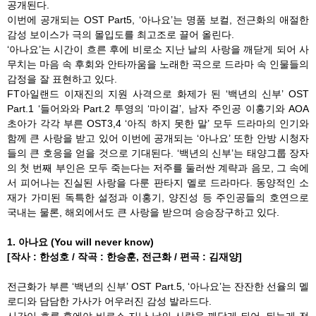
공개된다.
이번에 공개되는 OST Part5, ‘아나요’는 명품 보컬, 전근화의 애절한
감성 보이스가 극의 몰입도를 최고조로 끌어 올린다.
‘아나요’는 시간이 흐른 후에 비로소 지난 날의 사랑을 깨닫게 되어 사
무치는 마음 속 후회와 안타까움을 노래한 곡으로 드라마 속 인물들의
감정을 잘 표현하고 있다.
FT아일랜드 이재진의 지원 사격으로 화제가 된 ‘백년의 신부’ OST
Part.1 ‘들어와와 Part.2 투영의 ‘마이걸’, 남자 주인공 이홍기와 AOA
초아가 각각 부른 OST3,4 ‘아직 하지 못한 말’ 모두 드라마의 인기와
함께 큰 사랑을 받고 있어 이번에 공개되는 ‘아나요’ 또한 안방 시청자
들의 큰 호응을 얻을 것으로 기대된다. ‘백년의 신부’는 태양그룹 장자
의 첫 번째 부인은 모두 죽는다는 저주를 둘러싼 계략과 음모, 그 속에
서 피어나는 진실된 사랑을 다룬 판타지 멜로 드라마다. 동양적인 소
재가 가미된 독특한 설정과 이홍기, 양진성 등 주인공들의 호연으로
국내는 물론, 해외에서도 큰 사랑을 받으며 승승장구하고 있다.
1. 아나요 (You will never know)
[작사 : 한성호 / 작곡 : 한승훈, 전근화 / 편곡 : 김재양]
전근화가 부른 ‘백년의 신부’ OST Part.5, ‘아나요’는 잔잔한 선율의 멜
로디와 담담한 가사가 어우러진 감성 발라드다.