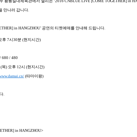
우 황룡실내
체육관
에서 열리는
‘2016 CNBLUE LIVE [COME TOGETHER] in 
을 만나러 갑니다
.
ETHER] in HANGZHOU’
공연의 티켓예매를 안내해 드립니다
.
오후
7
시
30
분
(
현지시간
)
/ 680 / 480
일
(
목
)
오후
12
시
(
현지시간
)
/www.damai.cn/
(
따마이왕
)
니다
.
GETHER] in HANGZHOU>