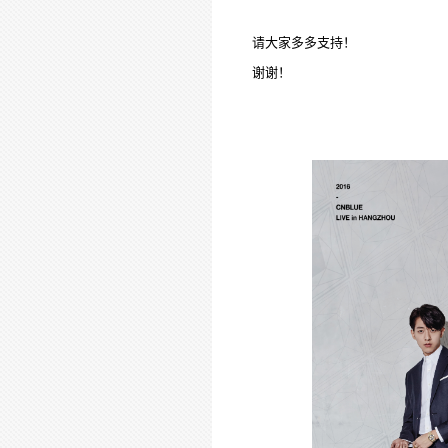
请大家
多多支持
！
谢谢
！