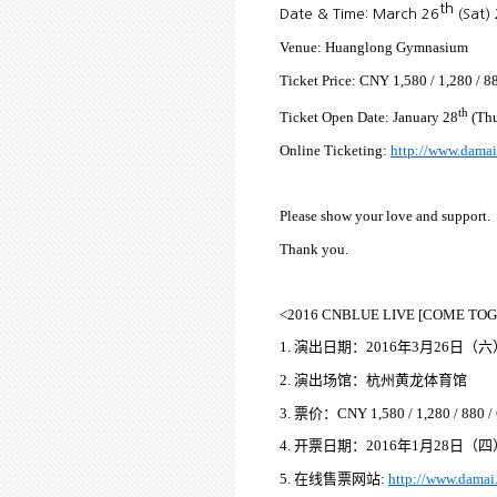
th
Date & Time: March 26
(Sat)
Venue: Huanglong Gymnasium
Ticket Price: CNY 1,580 / 1,280 / 8
th
Ticket Open Date: January 28
(Thu
Online Ticketing:
http://www.damai
Please show your love and support.
Thank you.
<2016 CNBLUE LIVE [COME TO
1.
演出日期
：
2016
年
3
月
26
日
（
六
2.
演出
场馆
：
杭州
黄龙体育馆
3.
票价
：
CNY 1,580 / 1,280 / 880 /
4.
开票
日期
：
2016
年
1
月
28
日
（
四
5.
在
线
售票
网站
:
http://www.damai