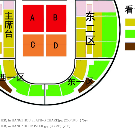
HER] in HANGZHOU SEATING CHART.jpg
(250.3KB)
(759)
HER] in HANGZHOUPOSTER.jpg
(3.7MB)
(793)