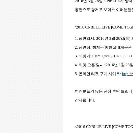
2016
년
3
월
26
일
, CNBLUE
가 항저
공연으로 항저우 보이스 여러분들
‘2016 CNBLUE LIVE [COME TOG
1.
공연일시
: 2016
년
3
월
26
일
(
토
)
2.
공연장
:
항저우 황룡실내
체육관
3.
티켓가
: CNY 1,580 / 1,280 / 880 
4.
티켓 오픈 일시
: 2016
년
1
월
28
5.
온라인 티켓 구매 사이트
:
http:/
여러분들의 많은 관심 부탁 드립
감사합니다
.
<2016 CNBLUE LIVE [COME TO