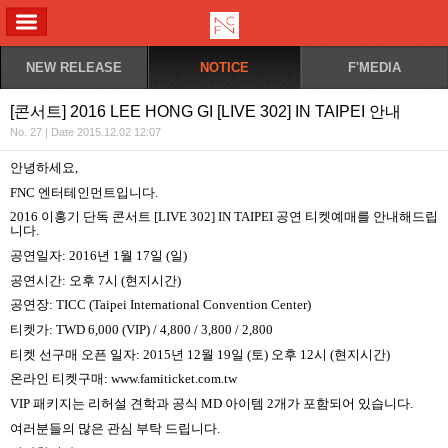
ALL MENU
NEW RELEASE
NOTICE
F'MEDIA
[콘서트] 2016 LEE HONG GI [LIVE 302] IN TAIPEI 안내
No. 27 | Date 2015.12.02 12:07
안녕하세요
,
FNC
엔터테인먼트입니다
.
2016
이홍기 단독 콘서트
[LIVE 302] IN TAIPEI
공연 티켓예매를 안내해드립
니다
.
공연일자
: 2016
년
1
월
17
일
(
일
)
공연시간
:
오후
7
시
(
현지시간
)
공연장
: TICC (Taipei International Convention Center)
티켓가
: TWD 6,000 (VIP) / 4,800 / 3,800 / 2,800
티켓 선구매 오픈 일자
: 2015
년
12
월
19
일
(
토
)
오후
12
시
(
현지시간
)
온라인 티켓구매
:
www.famiticket.com.tw
VIP
패키지는 리허설 견학과 공식
MD
아이템
2
개가 포함되어 있습니다
.
여러분들의 많은 관심 부탁 드립니다
.