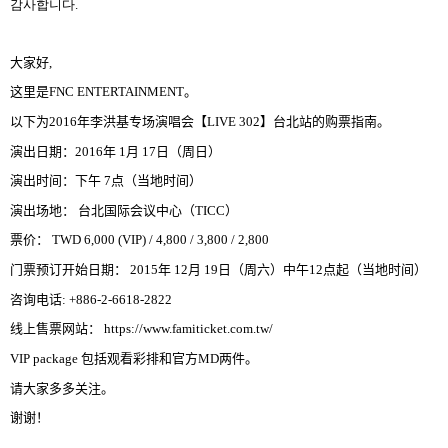
감사합니다
.
大家好
,
这
里是
FNC ENTERTAINMENT
。
以下
为
2016
年李洪基
专场
演唱
会
【
LIVE 302
】
台北站的
购
票指南
。
演出日期
：
2016
年
1
月
17
日
（周日）
演出
时间
：
下午
7
点
（
当
地
时间
）
演出
场
地
：
台北
国际会议
中心
（
TICC
）
票价
：
TWD 6,000 (VIP) / 4,800 / 3,800 / 2,800
门票预订开始日期
：
2015
年
12
月
19
日
（
周
六
）
中午
12
点起
（
当地
时间
）
咨
询电话
:
+886-2-6618-2822
线
上售票
网
站
：
https://www.famiticket.com.tw/
VIP package
包括
观
看彩排和官方
MD
两
件
。
请
大家多多
关
注
。
谢谢
！