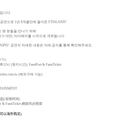
입니다
.
 공연으로
1
년
8
개월만에 돌아온
FTISLAND!
 팬 분들을 만나기 위해
어가 대만
,
타이베이를 시작으로 개최됩니다
.
TAIPEI’
공연의 자세한 내용은 아래 공지를 통해 확인해주세요
.
후
7
시
후
12
시
(
현지시간
), FamiPort & FamiTicket
icket.com.tw
(
해외구매 가능
)
RTAINMENT
點起
(
当
地
时间
)
台
& FamiTicket
網路同步開賣
可以海外
购买
)