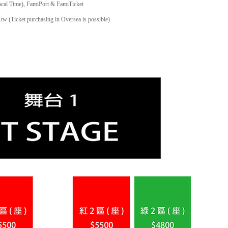
Local Time), FamiPort & FamiTicket
.tw
(Ticket purchasing in Oversea is possible)