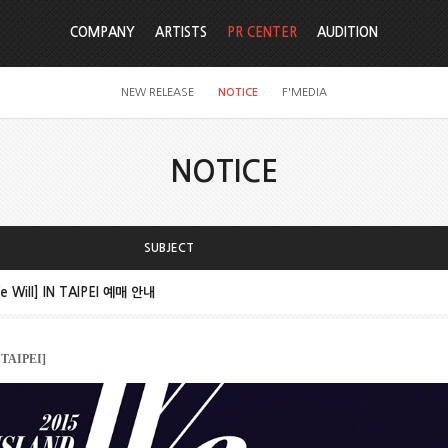
COMPANY
ARTISTS
PR CENTER
AUDITION
NEW RELEASE
NOTICE
F'MEDIA
NOTICE
SUBJECT
e Will] IN TAIPEI 예매 안내
 TAIPEI]