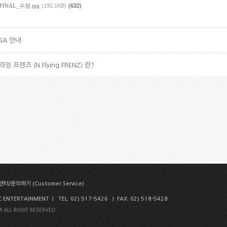
_FINAL_수정.jpg
(192.1KB)
(632)
 USA 안내
플라잉 프렌즈 (N.Flying FRENZ) 란?
터/문의하기 (Customer Service)
NTERTAINMENT | TEL. 02) 517-5426 | FAX. 02) 518-5428
 ALL RIGHT RESERVED