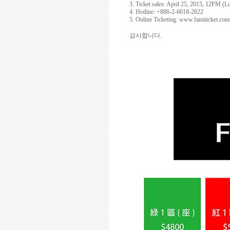
3. Ticket sales: April 25, 2015, 12PM (
4. Hotline: +886-2-6618-2822
5. Online Ticketing:
www.famiticket.com
감사합니다
.