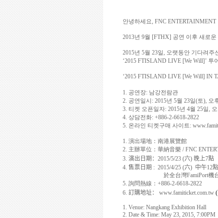
안녕하세요
, FNC ENTERTAINMENT
2013
년
9
월
[FTHX]
공연 이후 새로운
2015
년
5
월
23
일
,
오랫동안 기다려주신
‘2015 FTISLAND LIVE [We Will]’
투
‘
2015 FTISLAND LIVE [We Will] IN 
1.
공연장
:
남강전람관
2.
공연일시
: 2015
년
5
월
23
일
(
토
),
오
3.
티켓 오픈일자
: 2015
년
4
월
25
일
,
오
4.
상담전화
: +886-2-6618-2822
5.
온라인 티켓구매 사이트
:
www.famit
1.
演出場地
：
南港展覽館
2.
主辦單位
：
華納音樂
/ FNC ENTE
3.
演出日期
：
2015/5/23 (
六
)
晚
上
7
點
4.
售票日期
: 2015/4/25 (
六
)
中午
12
於全台灣
FamiPort
機
5.
詢問熱線
：
+886-2-6618-2822
6.
訂購地址
：
www.famiticket.com.tw
(
1. Venue: Nangkang Exhibition Hall
2. Date & Time: May 23, 2015, 7:00PM