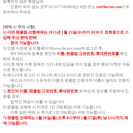
등록되지 않은 회원님과
인증이 되지 않는 경우
02-517-5426(
내선
4
번
)
또는
cn@fncent.com
으로
문의하여 주세요
.
[
예매 시 주의 사항
]
1)
이번 팬클럽 선행예매는
2015
년
1
월
15
일
(
수
)
까지
BOICE
정회원으로 가
입해 주신 분에 한해
참여 가능합니다
.
2)
인증 이전에 공식 홈페이지
(
www.fncent.com
)
에 로그인 후
,
MY PAGE
에 등록된 본인의
이름
,
팬클럽 고유번호
,
휴대폰번호를
확인
하여 주세요
.
3)
티켓 예매 이후 정해진 기간 내에 입금을 하지 않을 경우 해당 티켓은 자동
으로 취소됩니다
.
4)
예스
24
에 로그인 시 하나의 예스
24
아이디로 한번의 인증만 가능하며
,
예스
24
아이디 소유자의 이름과 팬클럽 인증자의 이름이 달라도 인증이
가능합니다
.
5)
본인의 이름
,
팬클럽 고유번호
,
휴대폰번호
외 타인의 정보를 이용하여 인
증할 경우
,
법적인 책임이 따를 수 있습니다
.
6)
팬클럽 선예매 시 티켓은
1
인
2
매
(
회당
)
구매 가능합니다
.
이후 일반 예매 시 추가로
1
인
2
매
(
회당
)
구매 가능합니다
.
7)
팬클럽 선예매는
1
월
26
일
(
월
)
오후
8
시부터
1
월
27
일
(
화
)
낮
12
시까지 예
매 가능합니다
.