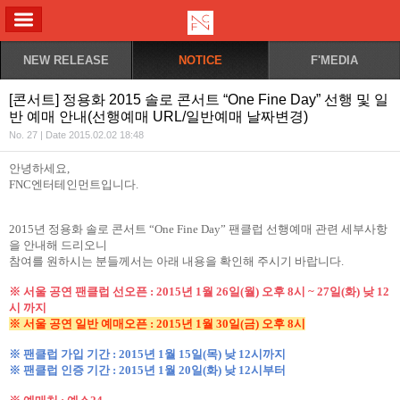
ALL MENU
NEW RELEASE
NOTICE
F'MEDIA
[콘서트] 정용화 2015 솔로 콘서트 “One Fine Day” 선행 및 일
반 예매 안내(선행예매 URL/일반예매 날짜변경)
No. 27 | Date 2015.02.02 18:48
안녕하세요
,
FNC
엔터테인먼트입니다
.
2015
년 정용화 솔로 콘서트
“
One Fine Day
”
팬클럽
선행예매
관련
세부사항
을
안내해
드리오니
참여를
원하시는
분들께서는
아래
내용을
확인해
주시기
바랍니다
.
※ 서울 공연 팬클럽 선오픈
: 2015
년
1
월
26
일
(
월
)
오후
8
시
~ 27
일
(
화
)
낮
12
시 까지
※ 서울 공연 일반 예매오픈
: 2015
년
1
월
30
일
(
금
)
오후
8
시
※ 팬클럽 가입 기간
: 2015
년
1
월
15
일
(
목
)
낮
12
시까지
※ 팬클럽 인증 기간
: 2015
년
1
월
20
일
(
화
)
낮
12
시부터