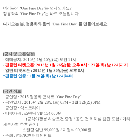
여러분의
‘
One Fine Day
’는 언제인가요
?
정용화의
‘
One Fine Day
’는 바로 오늘입니다
.
다가오는 봄
,
정용화와 함께
‘
One Fine Day
’
를 만들어보세요
.
[
공지 및 오픈일정
]
-
예매공지
: 2015
년
1
월
15
일
(
목
)
오전
11
시
-
팬클럽 티켓오픈
: 2015
년
1
월
26
일
(
월
)
오후
8
시
~ 27
일
(
화
)
낮
12
시까지
-
일반 티켓오픈
: 2015
년
1
월
30
일
(
금
)
오후
8
시
*
팬클럽 인증
: 1
월
20
일
(
화
)
낮
12
시부터
[
공연 정보
]
-
공연명
: 2015
정용화 콘서트
“
One Fine Day
”
-
공연일시
: 2015
년
2
월
28
일
(
토
) 6PM
–
3
월
1
일
(
일
) 6PM
-
공연장
:
악스코리아
-
티켓가격
:
스탠딩
VIP 154,000
원
(
공식야광봉
&
슬로건 증정
/
공연 전 리허설 참관 포함
/
기타
세부사항 추후 공지
)
스탠딩 일반
99,000
원
/
지정석
99,000
원
-
주최
:
㈜
FNC
엔터테인먼트