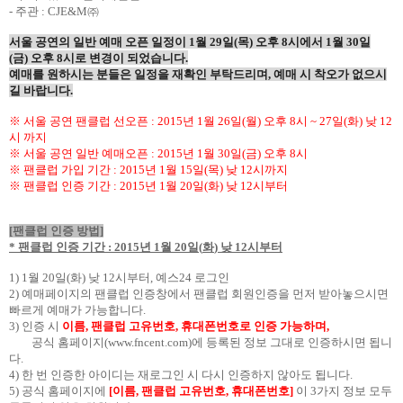
-
주관
: CJE&M
㈜
서울 공연의 일반 예매 오픈 일정이
1
월
29
일
(
목
)
오후
8
시에서
1
월
30
일
(
금
)
오후
8
시로 변경이 되었습니다
.
예매를 원하시는 분들은 일정을 재확인 부탁드리며
,
예매 시 착오가 없으시
길 바랍니다
.
※ 서울 공연 팬클럽 선오픈
: 2015
년
1
월
26
일
(
월
)
오후
8
시
~ 27
일
(
화
)
낮
12
시 까지
※ 서울 공연 일반 예매오픈
: 2015
년
1
월
30
일
(
금
)
오후
8
시
※ 팬클럽 가입 기간
: 2015
년
1
월
15
일
(
목
)
낮
12
시까지
※ 팬클럽 인증 기간
: 2015
년
1
월
20
일
(
화
)
낮
12
시부터
[
팬클럽 인증 방법
]
*
팬클럽 인증 기간
: 2015
년
1
월
20
일
(
화
)
낮
12
시부터
1) 1
월
20
일
(
화
)
낮
12
시부터
,
예스
24
로그인
2)
예매페이지의 팬클럽 인증창에서 팬클럽 회원인증을 먼저 받아놓으시면
빠르게 예매가 가능합니다
.
3)
인증 시
이름
,
팬클럽 고유번호
,
휴대폰번호로 인증 가능하며
,
공식 홈페이지
(
www.fncent.com
)
에 등록된 정보 그대로 인증하시면 됩니
다
.
4)
한 번 인증한 아이디는 재로그인 시 다시 인증하지 않아도 됩니다
.
5)
공식 홈페이지에
[
이름
,
팬클럽 고유번호
,
휴대폰번호
]
이
3
가지 정보 모두