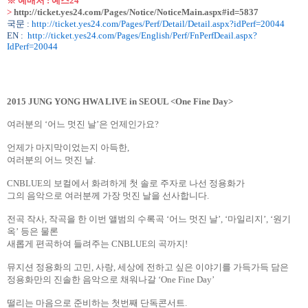
※ 예매처
:
예스
24
>
http://ticket.yes24.com/Pages/Notice/NoticeMain.aspx#id=5837
국문
:
http://ticket.yes24.com/Pages/Perf/Detail/Detail.aspx?idPerf=20044
EN :
http://ticket.yes24.com/Pages/English/Perf/FnPerfDeail.aspx?
IdPerf=20044
2015 JUNG YONG HWA LIVE in SEOUL <One Fine Day>
여러분의
‘어느 멋진 날’은 언제인가요
?
언제가 마지막이었는지 아득한
,
여러분의 어느 멋진 날
.
CNBLUE
의 보컬에서 화려하게 첫 솔로 주자로 나선 정용화가
그의 음악으로 여러분께 가장 멋진 날을 선사합니다
.
전곡 작사
,
작곡을 한 이번 앨범의 수록곡
‘어느 멋진 날’
,
‘마일리지’
,
‘원기
옥’
등은 물론
새롭게 편곡하여 들려주는
CNBLUE
의 곡까지
!
뮤지션 정용화의 고민
,
사랑
,
세상에 전하고 싶은 이야기를 가득가득 담은
정용화만의 진솔한 음악으로 채워나갈
‘
One Fine Day
’
떨리는 마음으로 준비하는 첫번째 단독콘서트
.