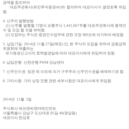
금액을 참조하여
대표주관회사
(
유진투자증권㈜
)
와
협의하여 대표이사가 결정토록 위임
함
.
4.
신주의 발행방법
(1)
신주를 발행할 기명식 보통주식
1,441,667
주를 대표주관회사에 총액인
수 및 모집 할 것을 위탁함
.
(2)
모집하는 주식은 증권인수업무에 관한 규정 제
9
조에 의거하여 배정함
.
5.
납입기일
: 2014년 11월 27일(예정) 단,
본 주식의 모집을 위하여 금융감독
위원회에 제출하는
유가증권신고서의 효력발생일에 따라
대표이사에게 위임하여 정함
.
6.
납입은행
:
신한은행 PWM 강남센터
7.
신주인수권
:
정관 제
10
조에 의거 구주주의 신주인수권을 배제하기로 함
.
8.
기타사항
:
기타 상장 진행 관련 세부사항은 대표이사에게 위임함
.
2014
년
11
월
3
일
주식회사 에프엔씨엔터테인먼트
서울특별시 강남구 도산대로 85길 46(청담동)
대표이사 한성호