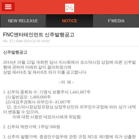
ALL MENU
NEW RELEASE
NOTICE
F'MEDIA
FNC엔터테인먼트 신주발행공고
No. 27 | Date 2014.11.03 19:20
신주발행공고
2014
년
10
월
22
일 개최한 당사 이사회에서 코스닥시장 상장에 따른 신주발
행에 관하여 아래와 같이 결의하였기에
상법 제
416
조 및 제
418
조 의거 이를 공고합니다
.
-
아 래
-
1.
신주의 종류와 수
:
기명식 보통주식
1,441,667
주
(1)
일반공모
: 1,400,000
주
(2)
대표주관회사 의무인수
: 41,667
주
단
,
코스닥시장상장규정상 상장주선인의 의무인수규정에 따라 상기 내역
이 변동될 수 있으며
,
이에 대한 사항은
대표이사에게 위임함
.
2.
신주의 액면가액
: 1
주당
500
원
3.
신주의 발행가액
:
증권인수업무에 관한 규정 제
5
조 제
1
항에 의거 산출한