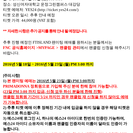
장소
:
성신여자대학교 운정그린캠퍼스 대강당
티켓 예매처
: YES24 (http://ticket.yes24.com/)
티켓 오픈 일시
:
추후 안내 예정
티켓 가격
: 44,000
원
(VAT
포함
)
**
자세한 사항은 추가 공지를 통해 안내 될 예정입니다
.
추후 진행 예정인
FTISLAND
팬미팅 예매를 원하시는 분들께서는
FNC
공식홈페이지
>MYPAGE >
팬클럽 관리
에서 팬클럽 신청을 해주시기
바랍니다
.
2016
년
5
월
18
일
~ 2016
년
5
월
23
일
(
월
) PM 3:00
까지
[
주의 사항
]
1)
본 팬미팅 예매는
2016
년
5
월
23
일
(
월
) PM 3:00
까지
PRIMADONNA
정회원으로 가입해 주신 분에 한해 참여 가능합니다
.
(23
일
PM 3:00
까지 입금
,
신청 모두 하신 분들에 한해 진행
)
팬클럽 정회원 기간이
5/24
까지인 경우 팬클럽 재 신청을 하지 않아도 예매
가 가능합니다
.
2)
추후 티켓 예매 이후 정해진 기간 내에 입금을 하지 않을 경우 해당 티켓은
자동으로 취소됩니다
.
3)
예스
24
에 로그인 시
,
하나의 예스
24
아이디로 한번의 인증만 가능하며
,
예스
24
아이디 소유자의 이름과 팬클럽 인증자의 이름이 달라도 인증이 가
능합니다
.