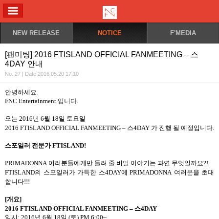
ALL MENU
NEW RELEASE
NOTICE
F'MEDIA
[팬미팅] 2016 FTISLAND OFFICIAL FANMEETING – 스
4DAY 안내
No. 27 | Date 2016.05.20 17:10
안녕하세요
.
FNC Entertainment
입니다
.
오는
2016
년
6
월
18
일 토요일
2016 FTISLAND OFFICIAL FANMEETING – 스4DAY
가 진행 될 예정입니다
.
스포일러 전문가
FTISLAND!
PRIMADONNA
여러분들에게만 들려 줄 비밀 이야기는 과연 무엇일까요
?!
FTISLAND
의 스포일러가 가득한 스
4DAY
에
PRIMADONNA
여러분을 초대
합니다!!!
[
개요
]
2016 FTISLAND OFFICIAL FANMEETING – 스4DAY
일시
: 2016
년
6
월
18
일
(
토
) PM 6:00~