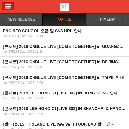
ALL MENU
NEW RELEASE
NOTICE
F'MEDIA
FNC NEO SCHOOL 오픈 및 SNS URL 안내
No. 45688
|
Date 2015.12.14
[콘서트] 2016 CNBLUE LIVE [COME TOGETHER] in GUANGZHOU 안내
No. 57528
|
Date 2015.12.11
[콘서트] 2016 CNBLUE LIVE [COME TOGETHER] in BEIJING 안내
No. 59549
|
Date 2015.12.11
[콘서트] 2016 CNBLUE LIVE [COME TOGETHER] in TAIPEI 안내
No. 55300
|
Date 2015.12.09
[콘서트] 2015 LEE HONG GI [LIVE 302] IN HONG KONG 안내
No. 36093
|
Date 2015.12.09
[콘서트] 2016 LEE HONG GI [LIVE 302] IN SHANGHAI & HANGZHOU 안내
No. 32551
|
Date 2015.12.04
[발매] 2015 FTISLAND LIVE [We Will] TOUR DVD 발매 안내