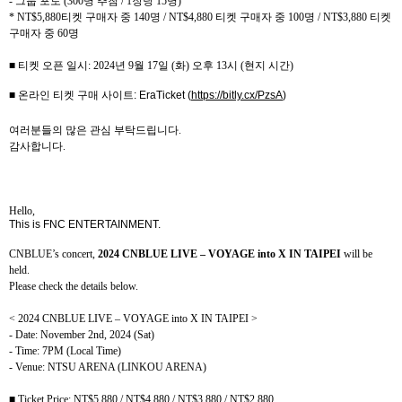
-
그룹 포토
(300
명 추첨
/ 1
장당
15
명
)
* NT$5,880
티켓 구매자 중
140
명
/ NT$4,880
티켓 구매자 중
100
명
/ NT$3,880
티켓
구매자 중
60
명
■ 티켓 오픈 일시
: 2024
년
9
월
17
일
(
화
)
오후
13
시
(
현지 시간
)
■ 온라인 티켓 구매 사이트
: EraTicket (
https://bitly.cx/PzsA
)
여러분들의 많은 관심 부탁드립니다
.
감사합니다
.
Hello,
This is FNC ENTERTAINMENT.
CNBLUE’s concert,
2024 CNBLUE LIVE – VOYAGE into X IN TAIPEI
will be
held.
Please check the details below.
< 2024 CNBLUE LIVE – VOYAGE into X IN TAIPEI >
- Date: November 2nd, 2024 (Sat)
- Time: 7PM (Local Time)
- Venue: NTSU ARENA (LINKOU ARENA)
■
Ticket Price: NT$5,880 / NT$4,880 / NT$3,880 / NT$2,880