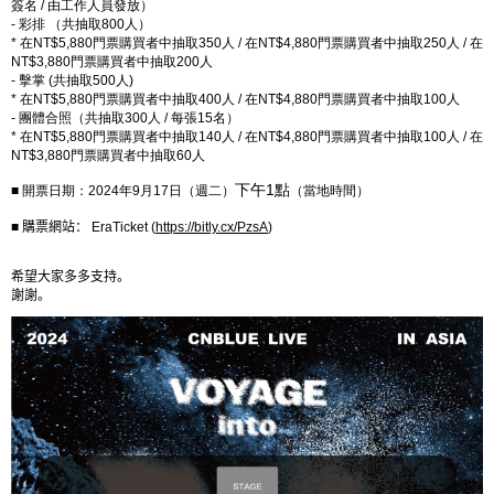
簽名
/
由工作人員發放）
-
彩排 （共抽取
800
人）
*
在
NT$5,880
門票購買者中抽取
350
人
/
在
NT$4,880
門票購買者中抽取
250
人
/
在
NT$3,880
門票購買者中抽取
200
人
-
擊掌
(
共抽取
500
人
)
*
在
NT$5,880
門票購買者中抽取
400
人
/
在
NT$4,880
門票購買者中抽取
100
人
-
團體合照（共抽取
300
人
/
每張
15
名）
*
在
NT$5,880
門票購買者中抽取
140
人
/
在
NT$4,880
門票購買者中抽取
100
人
/
在
NT$3,880
門票購買者中抽取
60
人
下午1點
■ 開票日期：
2024
年
9
月
17
日（週二）
（當地時間）
■
購票網站：
EraTicket (
https://bitly.cx/PzsA
)
希望大家多多支持。
謝謝。