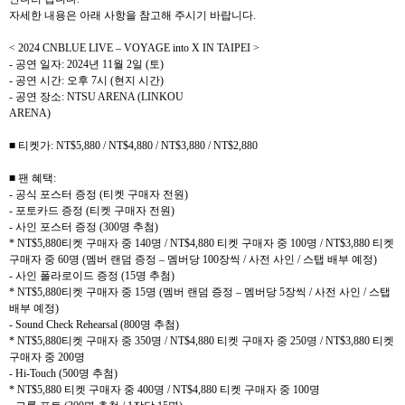
자세한 내용은 아래 사항을 참고해 주시기 바랍니다
.
< 2024 CNBLUE LIVE – VOYAGE into X IN TAIPEI >
-
공연 일자
: 2024
년
11
월
2
일
(
토
)
-
공연 시간
:
오후
7
시
(
현지 시간
)
-
공연 장소
: NTSU ARENA (LINKOU
ARENA)
■ 티켓가
: NT$5,880 / NT$4,880 / NT$3,880 / NT$2,880
■ 팬 혜택
:
-
공식 포스터 증정
(
티켓 구매자 전원
)
-
포토카드 증정
(
티켓 구매자 전원
)
-
사인 포스터 증정
(300
명 추첨
)
* NT$5,880
티켓 구매자 중
140
명
/ NT$4,880
티켓 구매자 중
100
명
/ NT$3,880
티켓
구매자 중
60
명
(
멤버 랜덤 증정
–
멤버당
100
장씩
/
사전 사인
/
스탭 배부 예정
)
-
사인 폴라로이드 증정
(15
명 추첨
)
* NT$5,880
티켓 구매자 중
15
명
(
멤버 랜덤 증정
–
멤버당
5
장씩
/
사전 사인
/
스탭
배부 예정
)
- Sound Check Rehearsal (800
명 추첨
)
* NT$5,880
티켓 구매자 중
350
명
/ NT$4,880
티켓 구매자 중
250
명
/ NT$3,880
티켓
구매자 중
200
명
- Hi-Touch (500
명 추첨
)
* NT$5,880
티켓 구매자 중
400
명
/ NT$4,880
티켓 구매자 중
100
명