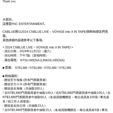
Thank you.
大家好。
這裡是
FNC ENTERTAINMENT
。
CNBLUE
將以
2024 CNBLUE LIVE – VOYAGE into X IN TAIPEI
與粉絲朋友們見
面。
其他詳細內容請參考以下事項。
< 2024 CNBLUE LIVE – VOYAGE into X IN TAIPEI >
-
演出日期：
2024
年
11
月
2
日（週六）
-
演出時間：下午
7
點（當地時間）
-
演出場地：
NTSU ARENA (LINKOU ARENA)
■
票價：
NT$5,880 / NT$4,880 / NT$3,880 / NT$2,880
■
粉絲福利：
-
贈送官方海報
(
所有門票購買者
)
-
贈送官方小卡
(
所有門票購買者
)
-
贈送簽名海報（共抽取
300
人）
*
在
NT$5,880
門票購買者中抽取
140
人
/
在
NT$4,880
門票購買者中抽取
100
人
/
在
NT$3,880
門票購買者中抽取
60
人（各成員隨機贈送
–
每位成員各
100
張
/
事先簽
名
/
由工作人員發放）
-
贈送簽名拍立得（共抽取
15
人）
*
在
NT$5,880
門票購買者中抽取
15
人（各成員隨機贈送
–
每位成員各
5
張
/
事先