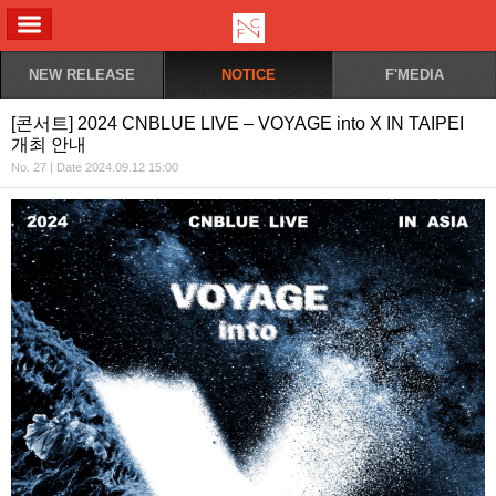
ALL MENU
NEW RELEASE
NOTICE
F'MEDIA
[콘서트] 2024 CNBLUE LIVE – VOYAGE into X IN TAIPEI
개최 안내
No. 27 | Date 2024.09.12 15:00