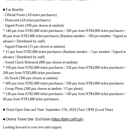
■
Fan Benefits:
- Official Poster (All ticket purchasers)
- Photocard (All ticket purchasers)
- Signed Poster (300 pax chosen at random)
* 140 pax from NT$5,880 ticket purchasers / 100 pax from NT$4,880 ticket purchasers /
60 pax from NT$3,880 ticket purchasers (Random member – 100 per member / Signed in
advance / Distributed by staff)
- Signed Polaroid (15 pax chosen at random)
* 15 pax from NT$5,880 ticket purchasers (Random member – 5 per member / Signed in
advance / Distributed by staff)
- Sound Check Rehearsal (800 pax chosen at random)
* 350 pax from NT$5,880 ticket purchasers / 250 pax from NT$4,880 ticket purchasers /
200 pax from NT$3,880 ticket purchasers
- Hi-Touch (500 pax chosen at random)
* 400 pax from NT$5,880 ticket purchasers / 100 pax from NT$4,880 ticket purchasers
- Group Photo (300 pax chosen at random / 15 per photo)
* 140 pax from NT$5,880 ticket purchasers / 100 pax from NT$4,880 ticket purchasers /
60 pax from NT$3,880 ticket purchasers
■
Ticket Open Date and Time: September 17th, 2024 (Tue) 13PM (Local Time)
■
Online Ticket Site: EraTicket (
https://bitly.cx/PzsA
)
Looking forward to your love and support.