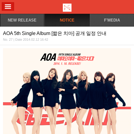
ALL MENU
NEW RELEASE
NOTICE
F'MEDIA
AOA 5th Single Album [짧은 치마] 공개 일정 안내
No. 27 | Date 2014.02.12 16:42