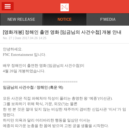
ALL MENU
NEW RELEASE
NOTICE
F'MEDIA
[영화개봉] 정해인 출연 영화 [임금님의 사건수첩] 개봉 안내
No. 27 | Date 2017.04.26 14:25
안녕하세요.
FNC Entertainment 입니다.
배우 정해인이 출연한 영화 [임금님의 사건수첩]이
4월 26일 개봉하였습니다.
=====================================
임금님의 사건수첩 / 정해인 (흑운 역)
모든 사건은 직접 파헤쳐야 직성이 풀리는 총명한 왕 ‘예종’(이선균).
그를 보좌하기 위해 학식, 가문, 외모(?)는 물론
한 번 본 것은 절대 잊지 않는 비상한 재주까지 겸비한 신입사관 ‘이서’가 임
명된다.
하지만 의욕과 달리 어리바리한 행동을 일삼던 이서는
예종의 따가운 눈총을 한 몸에 받으며 고된 궁궐 생활을 시작한다.