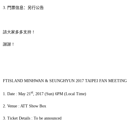
3.
門票信息：另行公告
請大家多多支持！
謝謝！
FTISLAND MINHWAN & SEUNGHYUN 2017 TAIPEI FAN MEETING
st
1.
Date : May 21
, 2017 (Sun) 6PM (Local Time)
2. Venue : ATT Show Box
3. Ticket Details : To be announced