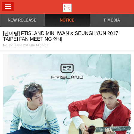
ALL MENU
NEW RELEASE
NOTICE
F'MEDIA
[팬미팅] FTISLAND MINHWAN & SEUNGHYUN 2017
TAIPEI FAN MEETING 안내
No. 27 | Date 2017.04.14 15:02