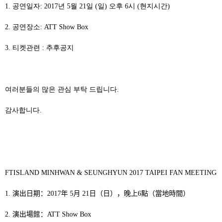
1.
공연일자
: 2017
년
5
월
21
일
(
일
)
오후
6
시
(
현지시간
)
2.
공연장소
: ATT Show Box
3.
티켓관련
:
추후공지
여러분들의 많은 관심 부탁 드립니다
.
감사합니다
.
FTISLAND MINHWAN & SEUNGHYUN 2017 TAIPEI FAN MEETING
1.
演出日期：
2017
年
5
月
21
日（日），晚上
6
點（當地時間）
2.
演出場館：
ATT Show Box