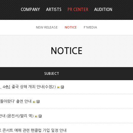
COMPANY
ARTISTS
PR CENTER
AUDITION
NEW RELEASE
NOTICE
F'MEDIA
NOTICE
SUBJECT
, 4色] 중국 상해 개최 안내(수정2)
가 돌아왔다’ 출연 안내
 안내 (윤진서/말리 역)
솔로 콘서트 예매 관련 팬클럽 가입 일정 안내