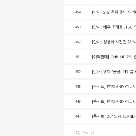
[안내] SF9 찬희 출연 드
454
[안내] 배우 조재윤 JTBC 
453
[안내] 정용화 사진전 [사색
452
[예약판매] CNBLUE 화보집
451
[안내] 영화 '군산: 거위를
450
[콘서트] FTISLAND CLUB
449
[콘서트] FTISLAND CLU
448
[콘서트] 2018 FTISLAND 
447
Search