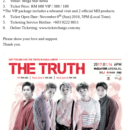
2.
Venue: Mega Star Arena
3.
Ticket Price: RM 688 VIP / 388 / 188
*The VIP package includes a rehearsal visit and 2 official MD products.
th
4.
Ticket Open Date: November 6
(Sun) 2016, 5PM (Local Time)
5.
Ticketing Service Hotline: +603 9222 8811
6.
Online Ticketing:
www.
ticketcharge.com.my
Please show your love and support.
Thank you.