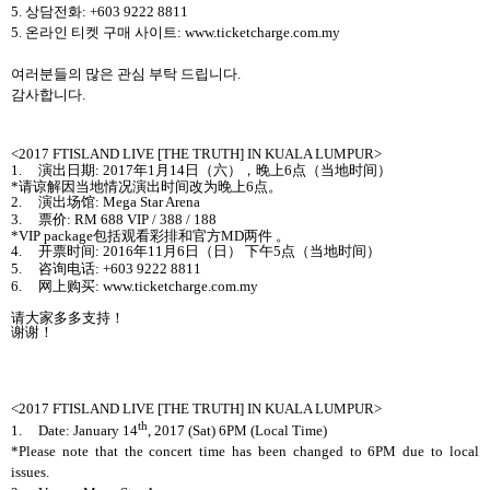
5.
상담전화
:
+603 9222 8811
5.
온라인 티켓 구매 사이트
:
www.
ticketcharge.com.my
여러분들의 많은 관심 부탁 드립니다
.
감사합니다
.
<2017 FTISLAND LIVE [THE TRUTH] IN KUALA LUMPUR>
1.
演出日期
: 2017
年
1
月
14
日
（
六
），
晚上
6
点
（
当地时间
）
*
请谅解因当地情况演出时间改为晚上
6
点
。
2.
演出
场馆
: Mega Star Arena
3.
票价
: RM 688 VIP / 388 / 188
*VIP package
包括
观看
彩排和官方
MD
两
件
。
4.
开票时间
: 2016
年
11
月
6
日
（
日
）
下午
5
点
（
当地时间
）
5.
咨
询电话
: +603 9222 8811
6.
网上购买
: www.ticketcharge.com.my
请大家多多支持
！
谢谢
！
<2017 FTISLAND LIVE [THE TRUTH] IN KUALA LUMPUR>
th
1.
Date: January 14
, 2017 (Sat) 6PM (Local Time)
*Please note that the concert time has been changed to 6PM due to local
issues.