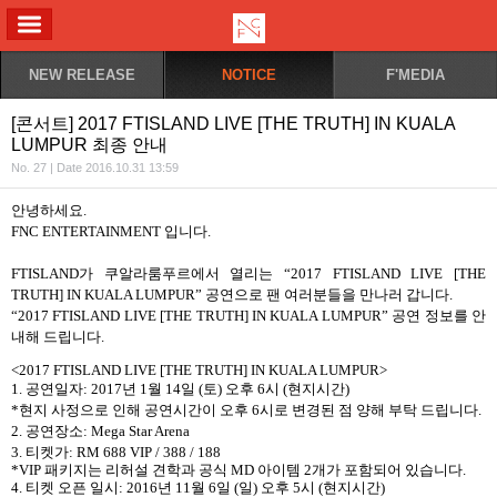
ALL MENU
NEW RELEASE
NOTICE
F'MEDIA
[콘서트] 2017 FTISLAND LIVE [THE TRUTH] IN KUALA
LUMPUR 최종 안내
No. 27 | Date 2016.10.31 13:59
안녕하세요
.
FNC ENTERTAINMENT
입니다
.
FTISLAND
가 쿠알라룸푸르에서 열리는
“2017 FTISLAND LIVE [THE
TRUTH] IN KUALA LUMPUR”
공연으로 팬 여러분들을 만나러 갑니다
.
“2017 FTISLAND LIVE [THE TRUTH] IN KUALA LUMPUR”
공연 정보를 안
내해 드립니다
.
<2017 FTISLAND LIVE [THE TRUTH] IN KUALA LUMPUR>
1.
공연일자
: 2017
년
1
월
14
일
(
토
)
오후
6
시
(
현지시간
)
*
현지 사정으로 인해 공연시간이 오후
6
시로 변경된 점 양해 부탁 드립니다
.
2.
공연장소
: Mega Star Arena
3.
티켓가
: RM 688 VIP / 388 / 188
*VIP
패키지는 리허설 견학과 공식
MD
아이템
2
개가 포함되어 있습니다
.
4.
티켓 오픈 일시
: 2016
년
11
월
6
일
(
일
)
오후
5
시
(
현지시간
)