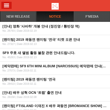
ALL MENU
NEW RELEASE
NOTICE
F'MEDIA
[안내] 영화 '사바하' 개봉 안내 (정진영 / 황반장 역)
No. 26793
|
Date 2019.02.19
[팬미팅] 2019 곽동연 팬미팅 ‘연극’ 티켓 오픈 안내
No. 27327
|
Date 2019.02.13
SF9 주호 새 앨범 활동 불참 관련 안내드립니다.
No. 45263
|
Date 2019.02.13
[예약판매] SF9 6TH MINI ALBUM [NARCISSUS] 예약판매 안내(수정)
No. 27573
|
Date 2019.02.11
[팬미팅] 2019 곽동연 팬미팅 ‘연극
No. 28410
|
Date 2019.02.11
[안내] 배우 성혁 OCN ‘트랩’ 출연 안내
No. 26158
|
Date 2019.02.08
[팬미팅] FTISLAND 이재진 X 배우 곽동연 [BROMANCE SHOW] Fan Meeting in Bangkok 2019 연기 안내