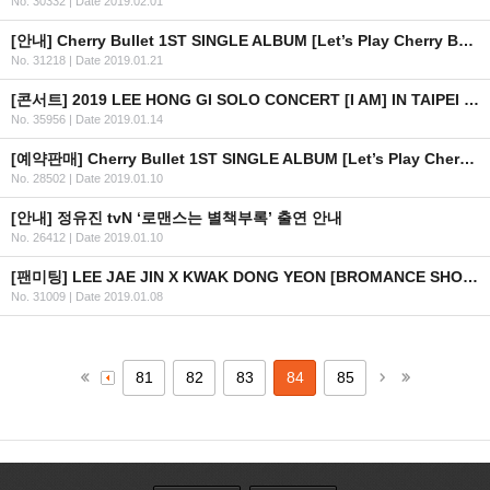
No. 30332
|
Date 2019.02.01
[안내] Cherry Bullet 1ST SINGLE ALBUM [Let’s Play Cherry Bullet] 공개
No. 31218
|
Date 2019.01.21
[콘서트] 2019 LEE HONG GI SOLO CONCERT [I AM] IN TAIPEI (수정)
No. 35956
|
Date 2019.01.14
[예약판매] Cherry Bullet 1ST SINGLE ALBUM [Let’s Play Cherry Bullet] 예약판매 안내
No. 28502
|
Date 2019.01.10
[안내] 정유진 tvN ‘로맨스는 별책부록’ 출연 안내
No. 26412
|
Date 2019.01.10
[팬미팅] LEE JAE JIN X KWAK DONG YEON [BROMANCE SHOW] FAN MEETING IN BANGKOK 2019 (수정)
No. 31009
|
Date 2019.01.08
81
82
83
84
85