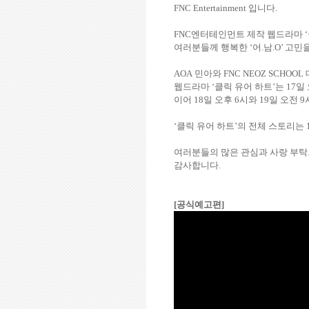
FNC Entertainment
입니다
.
FNC
엔터테인먼트 제작 웹드라마 ‘
여러분들께 행복한 ‘어
.
남
.O
’ 고
AOA
민아와
FNC NEOZ SCHOOL
웹드라마
‘
클릭 유어 하트
’
는
17
일
이어
18
일 오후
6
시와
19
일 오전
9
‘
클릭 유어 하트
’
의 전체 스토리는
여러분들의 많은 관심과 사랑 부
감사합니다
.
[공식예고편]