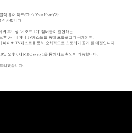
클릭 유어 하트
(Click Your Heart)
’가
민을 선사합니다
.
데뷔 후보생
‘
네오즈
1
기
’
멤버들이 출연하는
 오후
6
시 네이버
TV
캐스트를 통해 프롤로그가 공개되며
,
시 네이버
TV
캐스트를 통해 순차적으로 스토리가 공개 될 예정입니다
.
18
일 오후
6
시
MBC every1
을 통해서도 확인이 가능합니다
.
탁드리겠습니다
.