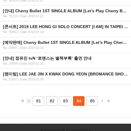
No. 30329
|
Date 2019.02.01
[안내] Cherry Bullet 1ST SINGLE ALBUM [Let’s Play Cherry Bullet] 공개
No. 31215
|
Date 2019.01.21
[콘서트] 2019 LEE HONG GI SOLO CONCERT [I AM] IN TAIPEI (수정)
No. 35953
|
Date 2019.01.14
[예약판매] Cherry Bullet 1ST SINGLE ALBUM [Let’s Play Cherry Bullet] 예약판매 안내
No. 28497
|
Date 2019.01.10
[안내] 정유진 tvN ‘로맨스는 별책부록’ 출연 안내
No. 26409
|
Date 2019.01.10
[팬미팅] LEE JAE JIN X KWAK DONG YEON [BROMANCE SHOW] FAN MEETING IN BANGKOK 2019 (수정)
No. 31007
|
Date 2019.01.08
81
82
83
84
85