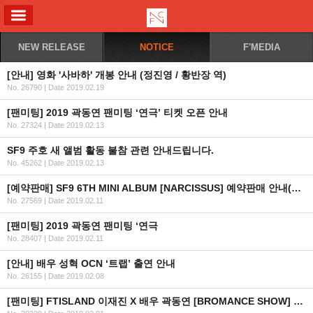
ALL MENU
NEW RELEASE
NOTICE
F'MEDIA
[안내] 영화 '사바하' 개봉 안내 (정진영 / 황반장 역)
No. 26790
|
Date 2019.02.19
[팬미팅] 2019 곽동연 팬미팅 ‘연극’ 티켓 오픈 안내
No. 27324
|
Date 2019.02.13
SF9 주호 새 앨범 활동 불참 관련 안내드립니다.
No. 45262
|
Date 2019.02.13
[예약판매] SF9 6TH MINI ALBUM [NARCISSUS] 예약판매 안내(수정)
No. 27569
|
Date 2019.02.11
[팬미팅] 2019 곽동연 팬미팅 ‘연극
No. 28407
|
Date 2019.02.11
[안내] 배우 성혁 OCN ‘트랩’ 출연 안내
No. 26155
|
Date 2019.02.08
[팬미팅] FTISLAND 이재진 X 배우 곽동연 [BROMANCE SHOW] Fan Meeting in Bangkok 2019 연기 안내