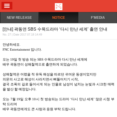
ALL MENU
NEW RELEASE
NOTICE
F'MEDIA
[안내] 곽동연 SBS 수목드라마 ‘다시 만난 세계’ 출연 안내
No. 27 | Date 2017.07.18 14:49
안녕하세요
.
FNC Entertainment
입니다
.
오는
19
일 첫 방송 되는
SBS
수목드라마 다시 만난 세계에
배우 곽동연이 성해철역으로 출연하게 되었습니다
.
성해철역은 어렸을 적 유독 해성을 따르던 귀여운 동생이었지만
의문의 사고로 해성이 사라지면서 삐뚤어지기 시작
,
결국 조폭의 길로 들어서게 되는 인물로 남성미 넘치는 눈빛과 시크한 매력
을 발산 할 예정입니다
.
오는
7
월
19
일 오후
10
시 첫 방송되는 드라마
‘
다시 만난 세계
’
많은 시청 부
탁 드리며
배우 곽동연에게도 큰 사랑과 응원 부탁 드립니다
.