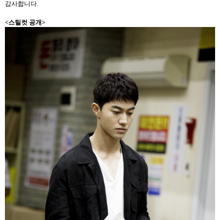
감사합니다
.
<스틸컷 공개>