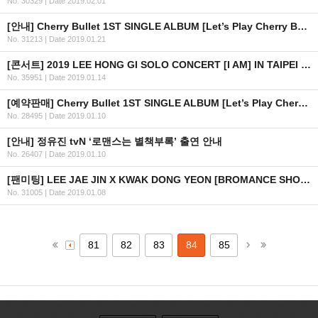
No. 30329
|
Date 2019.02.01
[안내] Cherry Bullet 1ST SINGLE ALBUM [Let’s Play Cherry Bullet] 공개
No. 31213
|
Date 2019.01.21
[콘서트] 2019 LEE HONG GI SOLO CONCERT [I AM] IN TAIPEI (수정)
No. 35951
|
Date 2019.01.14
[예약판매] Cherry Bullet 1ST SINGLE ALBUM [Let’s Play Cherry Bullet] 예약판매 안내
No. 28495
|
Date 2019.01.10
[안내] 정유진 tvN ‘로맨스는 별책부록’ 출연 안내
No. 26407
|
Date 2019.01.10
[팬미팅] LEE JAE JIN X KWAK DONG YEON [BROMANCE SHOW] FAN MEETING IN BANGKOK 2019 (수정)
No. 31005
|
Date 2019.01.08
81
82
83
84
85