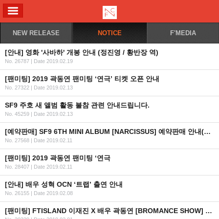
ALL MENU
NEW RELEASE
NOTICE
F'MEDIA
[안내] 영화 '사바하' 개봉 안내 (정진영 / 황반장 역)
No. 26787
|
Date 2019.02.19
[팬미팅] 2019 곽동연 팬미팅 ‘연극’ 티켓 오픈 안내
No. 27322
|
Date 2019.02.13
SF9 주호 새 앨범 활동 불참 관련 안내드립니다.
No. 45259
|
Date 2019.02.13
[예약판매] SF9 6TH MINI ALBUM [NARCISSUS] 예약판매 안내(수정)
No. 27568
|
Date 2019.02.11
[팬미팅] 2019 곽동연 팬미팅 ‘연극
No. 28407
|
Date 2019.02.11
[안내] 배우 성혁 OCN ‘트랩’ 출연 안내
No. 26155
|
Date 2019.02.08
[팬미팅] FTISLAND 이재진 X 배우 곽동연 [BROMANCE SHOW] Fan Meeting in Bangkok 2019 연기 안내