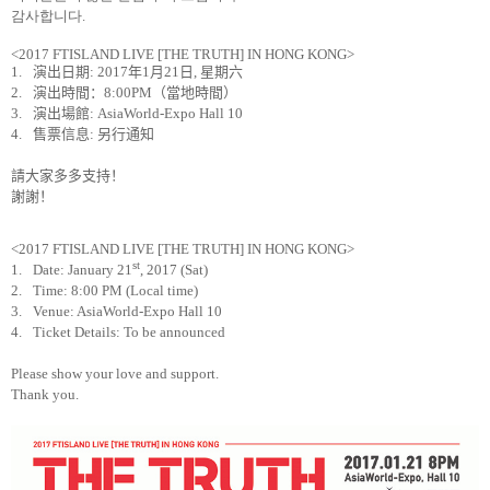
감사합니다
.
<2017 FTISLAND LIVE [THE TRUTH] IN HONG KONG>
1.
演出日期
: 2017
年
1
月
21
日
,
星期六
2.
演出時間：
8:00PM
（當地時間）
3.
演出場館
:
AsiaWorld-Expo Hall 10
4.
售票信息
:
另行通知
請大家多多支持！
謝謝！
<2017 FTISLAND LIVE [THE TRUTH] IN HONG KONG>
st
1.
Date: January 21
, 2017 (Sat)
2.
Time: 8:00 PM (Local time)
3.
Venue: AsiaWorld-Expo Hall 10
4.
Ticket Details: To be announced
Please show your love and support.
Thank you.