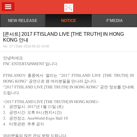
ALL MENU
NEW RELEASE
NOTICE
F'MEDIA
[콘서트] 2017 FTISLAND LIVE [THE TRUTH] IN HONG
KONG 안내
No. 27 | Date 2016.09.22 14:00
안녕하세요
.
FNC ENTERTAINMENT
입니다
.
FTISLAND
가 홍콩에서 열리는
“2017 FTISLAND LIVE [THE TRUTH] IN
HONG KONG”
공연으로 팬 여러분들을 만나러 갑니다
.
“2017 FTISLAND LIVE [THE TRUTH] IN HONG KONG”
공연 정보를 안내해
드립니다
.
<2017 FTISLAND LIVE [THE TRUTH] IN HONG KONG>
1.
공연일시
: 2017
년
1
월
21
일
(
토
)
2.
공연시간
:
오후
8
시
(
현지시간
)
3.
공연장소
: AsiaWorld-Expo Hall 10
4.
티켓관련
:
추후 공지
여러분들의 많은 관심 부탁 드립니다
.