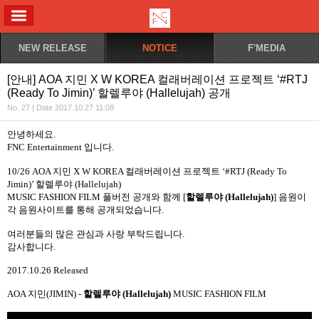
ALL MENU
NEW RELEASE
NOTICE
F'MEDIA
[안내] AOA 지민 X W KOREA 컬래버레이션 프로젝트 ‘#RTJ
(Ready To Jimin)’ 할렐루야 (Hallelujah) 공개
No. 27 | Date 2017.10.27 11:08
안녕하세요
.
FNC Entertainment
입니다
.
10/26
AOA 지민 X W KOREA 컬래버레이션 프로젝트 ‘#RTJ (Ready To
Jimin)’ 할렐루야 (Hallelujah)
MUSIC FASHION FILM
풀버전 공개와 함께
[
할렐루야
(Hallelujah)
]
음원이
각 음원사이트를 통해 공개되었습니다
.
여러분들의 많은 관심과 사랑 부탁드립니다
.
감사합니다
.
2017.10.26 Released
AOA
지민
(JIMIN) -
할렐루야
(Hallelujah)
MUSIC FASHION FILM