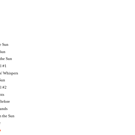
e Sun
Sun
 the Sun
l #1
s' Whispers
Sun
l #2
hts
Before
ounds
m the Sun
e
o