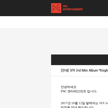
[안내] SF9 3rd Mini Album 『Kni
안녕하세요
.
FNC
엔터테인먼트
입니다
.
2017
년
10
월
12
일 발매되는
SF9 3
일정을 안내 해드립니다
.