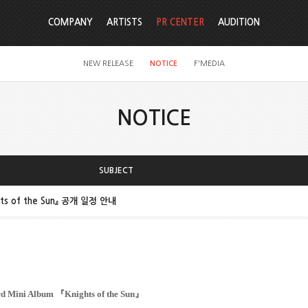
COMPANY
ARTISTS
PR CENTER
AUDITION
NEW RELEASE
NOTICE
F'MEDIA
NOTICE
SUBJECT
ghts of the Sun』 공개 일정 안내
rd Mini Album
『
Knights of the Sun
』