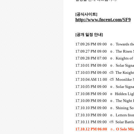
[
공식사이트
]
http://www.fncent.com/SF9
[
공개 일정 안내
]
17.09.26 PM 09:00
☼
.
Towards th
17.09.27 PM 09:00
☼
.
The Risen 
17.09.28 PM 07:00
☼
.
Knights of
17.10.01 PM 09:00
☼
.
Solar Signa
17.10.03 PM 09:00
⛅
The Knight
17.10.04 AM 11:00
⛅
Moonlike 
17.10.05 PM 09:00
☼
.
Solar Signa
17.10.08 PM 09:00
☼
Hidden Lig
17.10.09 PM 09:00
☼
.
The Night 
17.10.10 PM 09:00
☼
.
Shining S
17.10.10 PM 09:00
☼
.
Letters fro
17.10.11 PM 09:00
⛅
Solar Battl
17.10.12 PM 06:00
☼
.
O Sole Mi