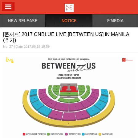
ALL MENU
NEW RELEASE
NOTICE
F'MEDIA
[콘서트] 2017 CNBLUE LIVE [BETWEEN US] IN MANILA
(추가)
No. 27 | Date 2017.09.16 19:59