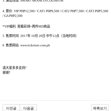
3.
演出
场馆
: SMART ARANETA COLISEUM
4.
票价
:
VIP PHP12,500 / CAT1 PHP9,500 / CAT2 PHP7,500 / CAT3 PHP5,500
/ GA PHP2,500
*
VIP
福利
:
观看彩排
+
两件
MD
商品
5.
售
票
时间
:
2017
年
10
月
28
日
中午
12
点（当地时间）
6.
售票网站
:
www.ticketnet.com.ph
请
大家多多支持
！
谢谢
！
이전글
다음글
목록보기