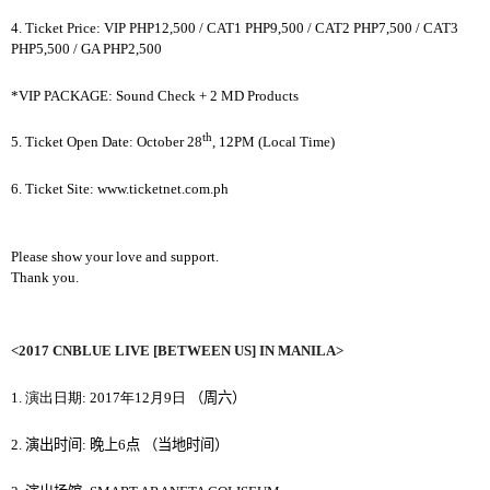
4. Ticket Price:
VIP PHP12,500 / CAT1 PHP9,500 / CAT2 PHP7,500 / CAT3
PHP5,500 / GA PHP2,500
*VIP PACKAGE: Sound Check + 2 MD Products
th
5. Ticket Open Date: October 28
, 12PM (Local Time)
6. Ticket Site: www.ticketnet.com.ph
Please show your love and support.
Thank you.
<2017 CNBLUE LIVE [BETWEEN US] IN MANILA>
1.
演出日期
: 2017
年
12
月
9
日
（
周六
）
2.
演出
时间
:
晚
上
6
点
（
当
地
时间
）