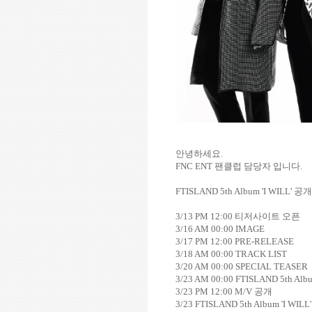
안녕하세요
.
FNC ENT
팬클럽 담당자 입니다
.
FTISLAND 5th Album 'I WILL'
공개
3/13 PM 12:00
티저사이트 오픈
3/16 AM 00:00 IMAGE
3/17 PM 12:00 PRE-RELEASE
3/18 AM 00:00 TRACK LIST
3/20 AM 00:00 SPECIAL TEASER
3/23 AM 00:00 FTISLAND 5th Albu
3/23 PM 12:00 M/V
공개
3/23 FTISLAND 5th Album 'I WILL