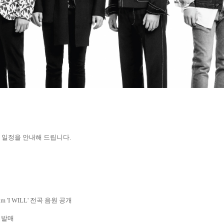
 일정을 안내해 드립니다
.
m 'I WILL'
전곡 음원 공개
'
발매