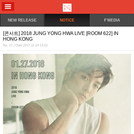
ALL MENU
NEW RELEASE
NOTICE
F'MEDIA
[콘서트] 2018 JUNG YONG HWA LIVE [ROOM 622] IN
HONG KONG
No. 27 | Date 2017.11.24 14:01