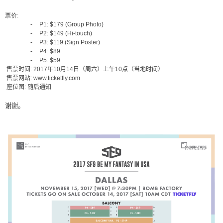
票价
:
-
P1: $179 (Group Photo)
-
P2: $149 (Hi-touch)
-
P3: $119 (Sign Poster)
-
P4: $89
-
P5: $59
售票时间
: 2017
年
10
月
14
日（周六）上午
10
点（当地时间）
售票网站
: www.ticketfly.com
座位图
:
随后通知
谢谢。