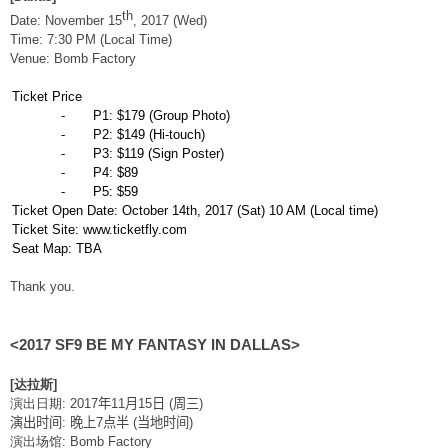
th
Date: November 15
, 2017 (Wed)
Time: 7:30 PM (Local Time)
Venue: Bomb Factory
Ticket Price
-
P1: $179 (Group Photo)
-
P2: $149 (Hi-touch)
-
P3: $119 (Sign Poster)
-
P4: $89
-
P5: $59
Ticket Open Date: October 14th, 2017 (Sat) 10 AM (Local time)
Ticket Site: www.ticketfly.com
Seat Map: TBA
Thank you.
<2017 SF9 BE MY FANTASY IN DALLAS>
[
达
拉斯
]
演出日期
: 2017
年
11
月
15
日
(
周三
)
演出时间
:
晚上
7
点半
(
当地时间
)
演出场馆
: Bomb Factory