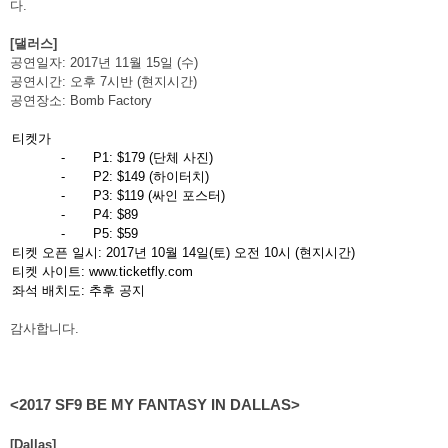
다
.
[
댈러스
]
공연일자
: 2017
년
11
월
15
일
(
수
)
공연시간
:
오후
7
시반
(
현지시간
)
공연장소
: Bomb Factory
티켓가
-
P1: $179 (
단체 사진
)
-
P2: $149 (
하이터치
)
-
P3: $119 (
싸인 포스터
)
-
P4: $89
-
P5: $59
티켓 오픈 일시
: 2017
년
10
월
14
일
(
토
)
오전
10
시
(
현지시간
)
티켓 사이트
: www.ticketfly.com
좌석 배치도
:
추후 공지
감사합니다
.
<2017 SF9 BE MY FANTASY IN DALLAS>
[Dallas]