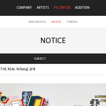
COMPANY
ARTISTS
PR CENTER
AUDITION
NEW RELEASE
NOTICE
F'MEDIA
NOTICE
SUBJECT
[THE REAL: N.Flying] 공개