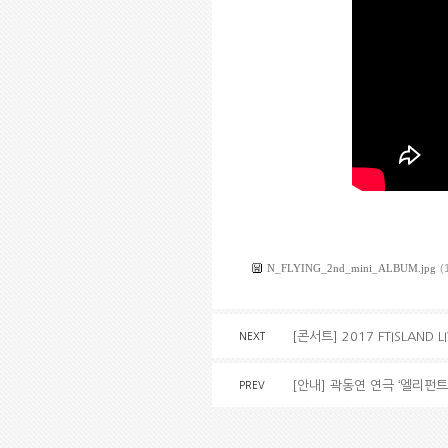
N_FLYING_2nd_mini_ALBUM.jpg
(
[콘서트] 2017 FTISLAND L
NEXT
[안내] 곽동연 연극 ‘엘리펀트
PREV