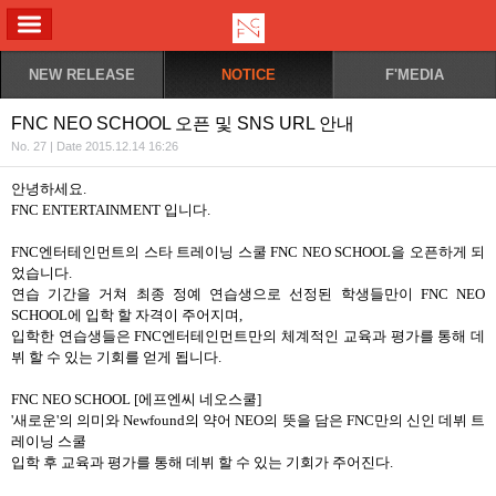
ALL MENU
NEW RELEASE
NOTICE
F'MEDIA
FNC NEO SCHOOL 오픈 및 SNS URL 안내
No. 27 | Date 2015.12.14 16:26
안녕하세요.
FNC ENTERTAINMENT
입니다
.
FNC
엔터테인먼트의 스타 트레이닝 스쿨
FNC NEO SCHOOL
을 오픈하게 되
었습니다
.
연습 기간을 거쳐 최종 정예 연습생으로 선정된 학생들만이 FNC NEO
SCHOOL
에 입학 할 자격이 주어지며
,
입학한 연습생들은 FNC
엔터테인먼트만의 체계적인 교육과 평가를 통해 데
뷔 할 수 있는 기회를 얻게 됩니다
.
FNC NEO SCHOOL [
에프엔씨 네오스쿨
]
'
새로운
'
의 의미와
Newfound
의 약어
NEO
의 뜻을 담은
FNC
만의 신인 데뷔 트
레이닝 스쿨
입학 후 교육과 평가를 통해 데뷔 할 수 있는 기회가 주어진다
.