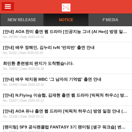
ALL MENU
NEW RELEASE
NOTICE
F'MEDIA
[안내] AOA 찬미 출연 웹 드라마 [인공지능 그녀 (AI Her)] 방영 일정 안내
No. 28789
|
Date 2020.03.30
[안내] 배우 정해인, 김누리 tvN ‘반의반’ 출연 안내
No. 31111
|
Date 2020.03.20
최민환 훈련병의 편지가 도착했습니다.
No. 32832
|
Date 2020.03.18
[안내] 배우 박지원 MBC ‘그 남자의 기억법’ 출연 안내
No. 22449
|
Date 2020.03.16
[안내] N.Flying 이승협, 김재현 출연 웹 드라마 [빅픽처 하우스] 방영 일정 안내 (수정)
No. 21627
|
Date 2020.03.12
[안내] AOA 유나 출연 웹 드라마 [빅픽처 하우스] 방영 일정 안내 (수정)
No. 22155
|
Date 2020.03.12
[팬미팅] SF9 공식팬클럽 FANTASY 3기 팬미팅 [셒구 워크숍] 변경 일정 및 공연 관람 안내