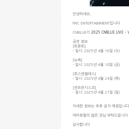
안녕하세요
,
FNC ENTERTAINMENT
입니다
.
CNBLUE
가
2025
CNBLUE LIVE –
공연 정보
:
[
토론토
]
-
일시
: 2025
년
4
월
16
일
(
수
)
[
뉴욕
]
-
일시
: 2025
년
4
월
18
일
(
금
)
[
로스엔젤레스
]
-
일시
: 2025
년
4
월
24
일
(
목
)
[
샌프란시스코
]
-
일시
: 2025
년
4
월
27
일
(
일
)
자세한 정보는 추후 공지 예정입니다
여러분들의 많은 관심 부탁드립니다
.
감사합니다
.