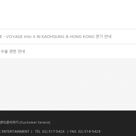
VE – VOYAGE into X IN KAOHSIUNG & HONG KONG 연기 안내
릎 수술 관련 안내
터/문의하기 (Customer Service)
NTERTAINMENT | TEL. 02) 517-5426 | FAX. 02) 518-5428