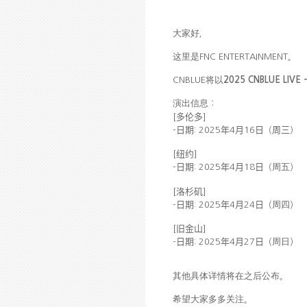
大家好，
这
里是
FNC ENTERTAINMENT
。
将
CNBLUE
以
2025
CNBLUE LIVE 
演出信息：
多伦多
[
]
-
日期
: 2025
年
4
月
16
日（周三
）
纽约
[
]
-
日期
: 2025
年
4
月
18
日（
周五
）
洛杉矶
[
]
-
日期
: 2025
年
4
月
24
日（
周四
）
旧金山
[
]
-
日期
: 2025
年
4
月
27
日（
周日
）
详
将
其他具体
情
在之后公布。
关
希望大家多多
注。