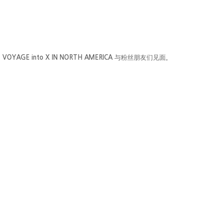
与
丝
们见
– VOYAGE into X IN
NORTH AMERICA
粉
朋友
面。