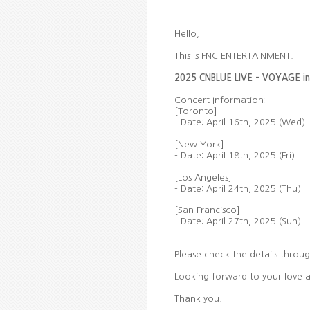
Hello,
This is FNC ENTERTAINMENT.
2025
CNBLUE LIVE – VOYAGE in
Concert Information:
[Toronto]
- Date: April
16th,
2025 (Wed)
[New York]
- Date: April 18
th,
2025 (Fri)
[Los Angeles]
- Date: April 24
th,
2025 (Thu)
[San Francisco]
- Date: April 27
th,
2025 (Sun)
Please check the details throug
Looking forward to your love 
Thank you.