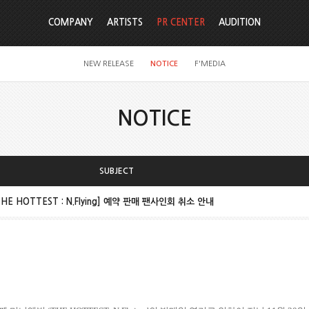
COMPANY
ARTISTS
PR CENTER
AUDITION
NEW RELEASE
NOTICE
F'MEDIA
NOTICE
SUBJECT
THE HOTTEST : N.Flying] 예약 판매 팬사인회 취소 안내