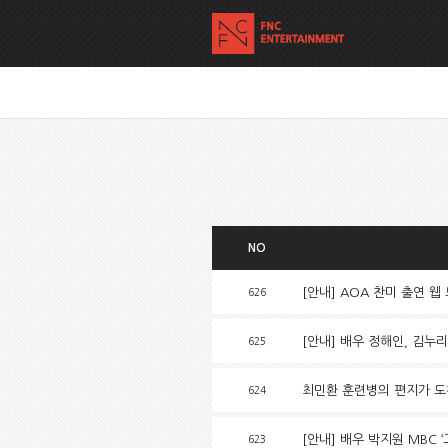
NO
[안내] AOA 찬미 출연 웹 
626
[안내] 배우 정해인, 김누리 
625
최민환 훈련병의 편지가 도
624
[안내] 배우 박지원 MBC 
623