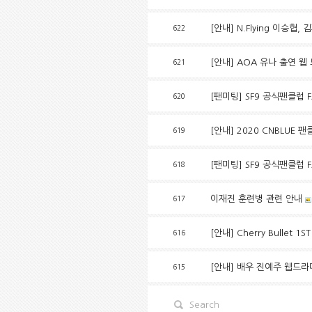
[안내] N.Flying 이승협
622
[안내] AOA 유나 출연 웹
621
[팬미팅] SF9 공식팬클럽 
620
[안내] 2020 CNBLUE 
619
[팬미팅] SF9 공식팬클럽 
618
이재진 훈련병 관련 안내
617
[안내] Cherry Bullet 1
616
[안내] 배우 진예주 웹드라마 ‘
615
Search