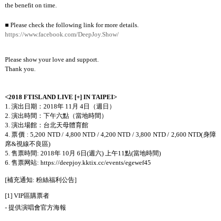
the benefit on time.
■
Please check the following link for more details.
https://www.facebook.com/DeepJoy.Show/
Please show your love and support.
Thank you.
<2018 FTISLAND LIVE [+] IN TAIPEI>
1.
演出日期：
2018
年
11
月
4
日（週日）
2.
演出時間：下午六點（當地時間）
3.
演出場館：台北天母體育館
4.
票價
: 5,200 NTD / 4,800 NTD / 4,200 NTD / 3,800 NTD / 2,600 NTD(
身障
席
&
視線不良區
)
5.
售票時間
: 2018
年
10
月
6
日
(
週六
)
上午
11
點
(
當地時間
)
6.
售票网站
:
https://deepjoy.kktix.cc/events/egewef45
[
補充通知
:
粉絲福利公告
]
[1] VIP
區購票者
-
提供演唱會官方海報