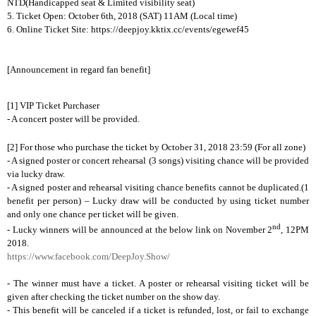
NTD(Handicapped seat & Limited visibility seat)
5. Ticket Open: October 6th, 2018 (SAT) 11AM (Local time)
6. Online Ticket Site:
https://deepjoy.kktix.cc/events/egewef45
[Announcement in regard fan benefit]
[1] VIP Ticket Purchaser
- A concert poster will be provided.
[2] For those who purchase the ticket by October 31, 2018 23:59 (For all zone)
- A signed poster or concert rehearsal (3 songs) visiting chance will be provided
via lucky draw.
- A signed poster and rehearsal visiting chance benefits cannot be duplicated.(1
benefit per person) – Lucky draw will be conducted by using ticket number
and only one chance per ticket will be given.
nd
- Lucky winners will be announced at the below link on November 2
, 12PM
2018.
https://www.facebook.com/DeepJoy.Show/
- The winner must have a ticket. A poster or rehearsal visiting ticket will be
given after checking the ticket number on the show day.
- This benefit will be canceled if a ticket is refunded, lost, or fail to exchange