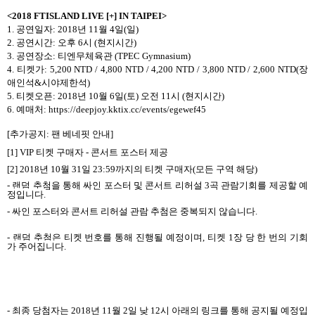
<2018 FTISLAND LIVE [+] IN TAIPEI>
1.
공연일자
: 2018
년
11
월
4
일
(
일
)
2.
공연시간
:
오후
6
시
(
현지시간
)
3.
공연장소
:
티엔무체육관
(
TPEC Gymnasium
)
4.
티켓가
: 5,200 NTD / 4,800 NTD / 4,200 NTD / 3,800 NTD / 2,600 NTD(
장
애인석
&
시야제한석
)
5.
티켓오픈
: 2018
년
10
월
6
일
(
토
)
오전
11
시
(
현지시간
)
6.
예매처
:
https://deepjoy.kktix.cc/events/egewef45
[추가공지
:
팬 베네핏 안내
]
[1] VIP
티켓 구매자
-
콘서트 포스터 제공
[2] 2018
년
10
월
31
일
23:59
까지의 티켓 구매자
(
모든 구역 해당
)
-
랜덤 추첨을 통해 싸인 포스터 및 콘서트 리허설
3
곡 관람기회를 제공할 예
정입니다
.
-
싸인 포스터와 콘서트 리허설 관람 추첨은 중복되지 않습니다
.
-
랜덤 추첨은 티켓 번호를 통해 진행될 예정이며
,
티켓
1
장 당 한 번의 기회
가 주어집니다
.
-
최종 당첨자는
2018
년
11
월
2
일 낮
12
시 아래의 링크를 통해 공지될 예정입