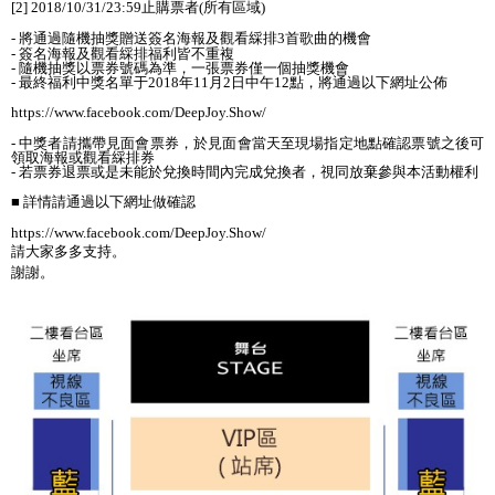
[2] 2018/10/31/23:59
止購票者
(
所有區域
)
-
將通過隨機抽
獎
贈送簽名海報及觀看綵排
3
首歌曲的機會
-
簽名海報及觀看綵排福利皆不重複
-
隨機抽
獎
以票券號碼
為
準，一張票券僅一個抽
獎
機會
-
最終福利中
獎
名單于
2018
年
11
月
2
日中午
12
點，將通過以下網址公佈
https://www.facebook.com/DeepJoy.Show/
-
中
獎
者請
攜
帶見面會票券，於見面會當天至現場指定地點確認票號之後可
領取海報或觀看綵排券
-
若票券退票或是未能於兌換時間內完成兌換者，視同放棄參與本活動權利
■ 詳情請通過以下網址做確認
https://www.facebook.com/DeepJoy.Show/
請大家多多支持。
謝謝。