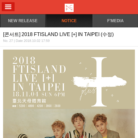
ALL MENU
NEW RELEASE
NOTICE
F'MEDIA
[콘서트] 2018 FTISLAND LIVE [+] IN TAIPEI (수정)
No. 27 | Date 2018.10.02 17:59