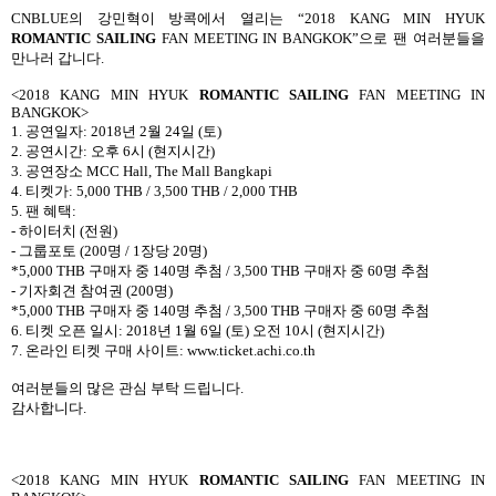
CNBLUE
의 강민혁이 방콕에서 열리는
“2018 KANG MIN HYUK
ROMANTIC SAILING
FAN MEETING IN BANGKOK”
으로 팬 여러분들을
만나러 갑니다
.
<2018 KANG MIN HYUK
ROMANTIC SAILING
FAN MEETING IN
BANGKOK>
1.
공연일자
: 2018
년
2
월
24
일
(
토
)
2.
공연시간
:
오후
6
시
(
현지시간
)
3.
공연장소
MCC Hall, The Mall Bangkapi
4.
티켓가
: 5,000 THB / 3,500 THB / 2,000 THB
5.
팬 혜택
:
-
하이터치
(
전원
)
-
그룹포토
(200
명
/ 1
장당
20
명
)
*5,000 THB
구매자 중
140
명 추첨
/ 3,500 THB
구매자 중
60
명 추첨
-
기자회견 참여권
(200
명
)
*5,000 THB
구매자 중
140
명 추첨
/ 3,500 THB
구매자 중
60
명 추첨
6.
티켓 오픈 일시
: 2018
년
1
월
6
일
(
토
)
오전
10
시
(
현지시간
)
7.
온라인 티켓 구매 사이트
: www.ticket.achi.co.th
여러분들의 많은 관심 부탁 드립니다
.
감사합니다
.
<2018 KANG MIN HYUK
ROMANTIC SAILING
FAN MEETING IN