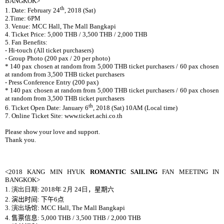
BANGKOK>
th
1. Date: February 24
, 2018 (Sat)
2.Time: 6PM
3. Venue: MCC Hall, The Mall Bangkapi
4. Ticket Price: 5,000 THB / 3,500 THB / 2,000 THB
5. Fan Benefits:
- Hi-touch (All ticket purchasers)
- Group Photo (200 pax / 20 per photo)
* 140 pax chosen at random from 5,000 THB ticket purchasers / 60 pax chosen
at random from 3,500 THB ticket purchasers
- Press Conference Entry (200 pax)
* 140 pax chosen at random from 5,000 THB ticket purchasers / 60 pax chosen
at random from 3,500 THB ticket purchasers
th
6. Ticket Open Date: January 6
, 2018 (Sat) 10AM (Local time)
7. Online Ticket Site: www.ticket.achi.co.th
Please show your love and support.
Thank you.
<2018 KANG MIN HYUK
ROMANTIC SAILING
FAN MEETING IN
BANGKOK>
1.
演出日期
: 2018
年
2
月
24
日
，星期六
2.
演出
时间
:
下午
6
点
3.
演出场馆
: MCC Hall, The Mall Bangkapi
4.
售票信息
:
5,000 THB / 3,500 THB / 2,000 THB