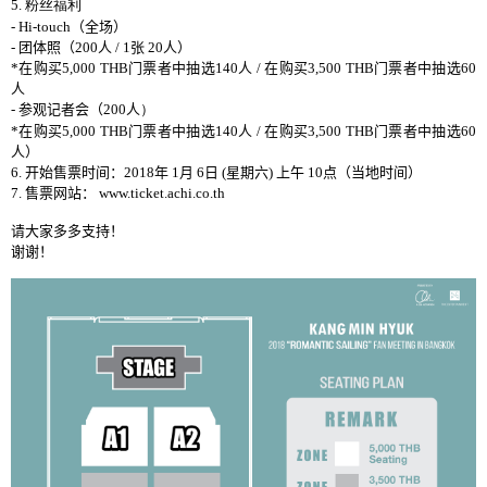
5.
粉丝福利
- Hi-touch
（全
场
）
-
团
体照
（
200
人
/ 1
张
20
人）
*
在
购买
5,000 THB
门
票
者中
抽
选
140
人
/
在
购买
3,500 THB
门
票
者中抽
选
60
人
-
参观记
者
会
（
200
人
）
*
在
购买
5,000 THB
门
票
者中抽
选
140
人
/
在
购买
3,500 THB
门
票
者中抽
选
60
人
）
6.
开
始售票
时间
：
2018
年
1
月
6
日
(
星期六
)
上午
10
点（
当
地
时间
）
7.
售票
网
站
：
www.ticket.achi.co.th
请
大家多多支持
！
谢谢
！