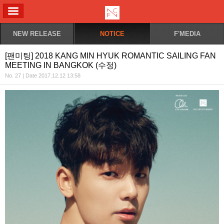
ALL MENU
NEW RELEASE
NOTICE
F'MEDIA
[팬미팅] 2018 KANG MIN HYUK ROMANTIC SAILING FAN
MEETING IN BANGKOK (수정)
No. 27 | Date 2017.12.12 13:58