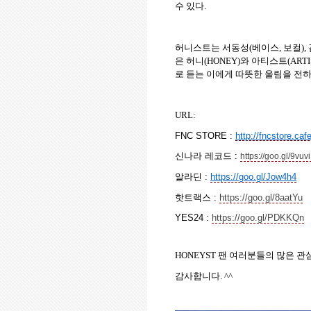
수 있다.
허니스트는 서동성(베이스, 보컬), 김
은 허니(HONEY)와 아티스트(AR
로 듣는 이에게 따뜻한 울림을 전하
URL:
FNC STORE :
http://fncstore.ca
신나라 레코드
:
https://goo.gl/9vuv
알라딘
:
https://goo.gl/Jow4h4
핫트랙스
:
https://goo.gl/8aatYu
YES24 :
https://goo.gl/PDKKQn
HONEYST 팬 여러분들의 많은 
감사합니다. ^^