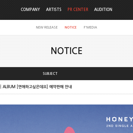
COMPANY
ARTISTS
PR CENTER
AUDITION
NEW RELEASE
NOTICE
F'MEDIA
NOTICE
SUBJECT
GLE ALBUM [연애하고싶은데요] 예약판매 안내