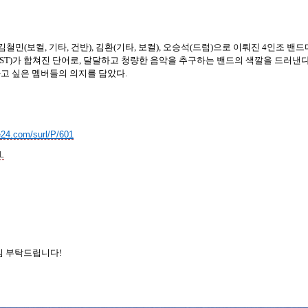
철민(보컬, 기타, 건반), 김환(기타, 보컬), 오승석(드럼)으로 이뤄진 4인조 밴드
TIST)가 합쳐진 단어로, 달달하고 청량한 음악을 추구하는 밴드의 색깔을 드러낸다.
고 싶은 멤버들의 의지를 담았다.
fe24.com/surl/P/601
iL
관심 부탁드립니다!