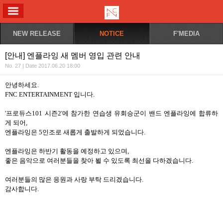
ALL MENU
NEW RELEASE
NOTICE
F'MEDIA
[안내] 엔플라잉 새 멤버 영입 관련 안내
No. 27 | Date 2017.06.20 18:00
안녕하세요
.
FNC ENTERTAINMENT
입니다
.
'
프로듀스
101
시즌
2'
에 참가한 연습생 유회승군이 밴드 엔플라잉에 합류하
게 되어
,
엔플라잉은
5
인조로 새롭게 출발하게 되었습니다
.
엔플라잉은 하반기 활동을 예정하고 있으며
,
좋은 음악으로 여러분들을 찾아 뵐 수 있도록 최선을 다하겠습니다
.
여러분들의 많은 응원과 사랑 부탁 드리겠습니다
.
감사합니다
.