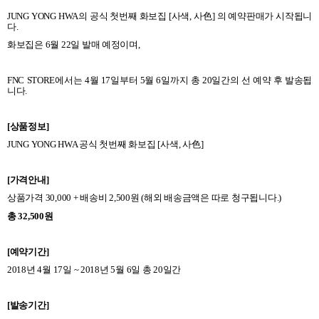
JUNG YONG HWA
의 공식 첫번째
화보집
[
사색
,
사色
]
의 예약판매가 시작됩니
다
.
화보집은
6
월
22
일 발매 예정이며
,
FNC STORE
에서는
4
월
17
일부터
5
월
6
일까지 총
20
일간의 선 예약 후 발송됩
니다
.
[
상품정보
]
JUNG YONG HWA
공식 첫번째
화보집
[
사색
,
사色
]
[
가격안내
]
상품가격
30,000 +
배송비
2,500
원
(
해외 배송금액은 따로 청구됩니다
.)
총
32,500
원
[
예약기간
]
2018
년
4
월
17
일
~ 2018
년
5
월
6
일 총
20
일간
[
발송기간
]