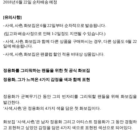
2018
년
6
월
22
일 순차배송 예정
[
유의사항
]
-
사색
,
사色 화보집은
6
월
22
일부터 순차적으로 발송됩니다
.
(
입고와 배송사정으로 인해
1-2
일정도 지연될 수 있습니다
.)
-
사색
,
사色 화보집과 함께 다른 상품을 구매하시는 경우
,
다른 상품도
6
월
22
일에 배송됩니다
.
-
사색
,
사色 화보집은
팬클럽 할인 적용 비대상 상품입니다
.
정용화를 그리워하는 팬들을 위한 첫 공식 화보집
정용화
,
그가 느껴온
4
가지 감정을 색과 함께 표현
정용화가 군복무기간 동안 그의 빈자리를 그리워할 팬들을 위해 화보집을
발간한다
.
‘
사색
,
사色
’
은 정용화의
4
가지 색을 담은 첫 화보집이다
.
화보집
‘
사색
,
사色
’
은 남자 정용화 그리고 아티스트 정용화가 그 동안 경험하
고 표현하고 싶었던 감정을 담은
4
가지 색으로 표현된 섹션으로 되어있다
.