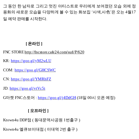
그 동안 한 남자로 그리고 멋진 아티스트로 우리에게 보여졌던 모습 외에 정
용화의 새로운 모습을 다양하게 볼 수 있는 화보집
‘
사색
,
사色
’
은 오는
4
월
17
일 예약 판매를 시작한다
.
[
온라인
]
FNC STORE
http://fncstore.cafe24.com/surl/P/620
KR:
https://goo.gl/yM2wLU
COM:
https://goo.gl/GHCSWC
CN:
https://goo.gl/YMRhFZ
JD:
https://goo.gl/vtVc5i
G
마켓
FNC
스토어
:
https://goo.gl/j4DdGH
(18
일
00
시 오픈 예정
)
[
오프라인
]
Ktown4u DDP
점
(
동대문역사공원
1
번출구
)
Ktown4u
엘큐브이대점
(
이대역
2
번 출구
)