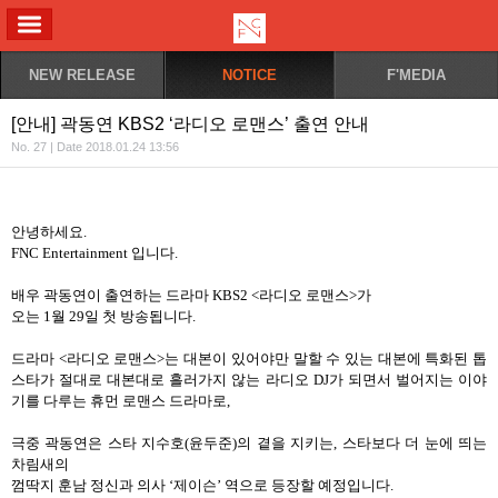
ALL MENU
NEW RELEASE
NOTICE
F'MEDIA
[안내] 곽동연 KBS2 ‘라디오 로맨스’ 출연 안내
No. 27 | Date 2018.01.24 13:56
안녕하세요
.
FNC Entertainment
입니다
.
배우 곽동연이 출연하는 드라마
KBS2 <
라디오 로맨스
>
가
오는
1
월
29
일 첫 방송됩니다
.
드라마
<
라디오 로맨스
>
는 대본이 있어야만 말할 수 있는 대본에 특화된 톱
스타가 절대로 대본대로 흘러가지 않는 라디오
DJ
가 되면서 벌어지는 이야
기를 다루는 휴먼 로맨스 드라마로
,
극중 곽동연은 스타 지수호
(
윤두준
)
의 곁을 지키는
,
스타보다 더 눈에 띄는
차림새의
껌딱지 훈남 정신과 의사
‘
제이슨
’
역으로 등장할 예정입니다
.