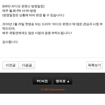
[KBS2
라디오 로맨스 방영일정
]
매주 월
,
화
PM 10:00
방영
(
방영일정은 상황에 따라 변경 될 수 있습니다
.)
2018
년
1
월
29
일 첫방송 되는 드라마
‘
라디오 로맨스
’
에 많은 관심과 시청 부
탁드리며
,
배우 곽동연에게도 많은 사랑과 응원 부탁드립니다
J
감사합니다
.
이전글
다음글
목록보기
PC버전
맨위로 ▲
ⓒ FNC Entertainment