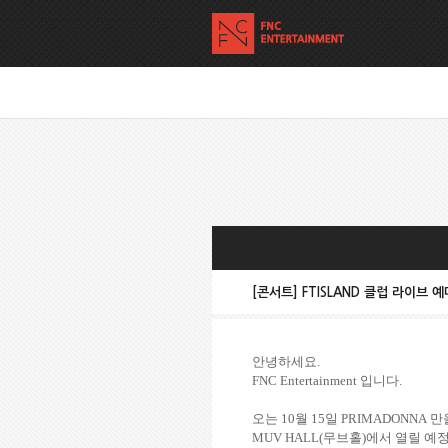
[콘서트] FTISLAND 클럽 라이브 
안녕하세요
.
FNC Entertainment
입니다
.
오는
10
월
15
일
PRIMADONNA
만
MUV HALL(
무브홀
)
에서 열릴 예