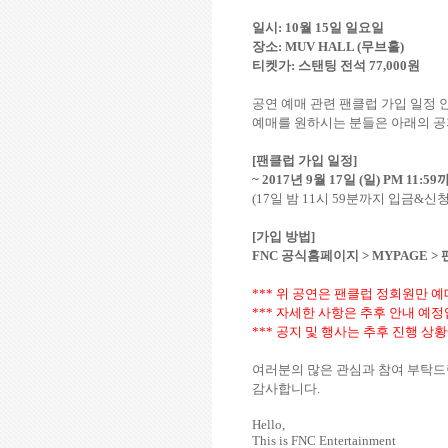
일시
: 10
월
15
일 일요일
장소
: MUV HALL (
무브홀
)
티켓가
:
스탠팅 전석
77,000
원
공연 예매 관련 팬클럽 가입 일정
예매를 원하시는 분들은 아래의 
[
팬클럽 가입 일정
]
~ 2017
년
9
월
17
일
(
일
) PM 11:59
(17
일 밤
11
시
59
분까지 입금
&
신청
[
가입 방법
]
FNC
공식홈페이지
> MYPAGE >
***
위 공연은 팬클럽 정회원만 
***
자세한 사항은 추후 안내 예
***
공지 및 행사는 추후 진행 상황
여러분의 많은 관심과 참여 부탁
감사합니다
.
Hello,
This is FNC Entertainment