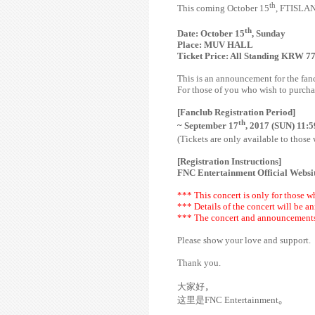
th
This coming October 15
, FTISLAN
th
Date: October 15
, Sunday
Place: MUV HALL
Ticket Price: All Standing KRW 7
This is an announcement for the fancl
For those of you who wish to purchase
[Fanclub Registration Period]
th
~ September 17
, 2017 (SUN) 11:
(Tickets are only available to those
[Registration Instructions]
FNC Entertainment Official Websi
*** This concert is only for those w
*** Details of the concert will be a
*** The concert and announcements 
Please show your love and support.
Thank you.
大家好
，
这里是
FNC Entertainment
。