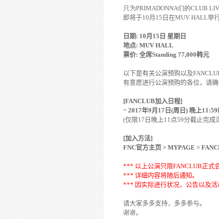
只为
PRIMADONNA
们的
CLUB LI
即
将
于
10
月
15
日在
MUV HALL
举
日期
: 10
月
15
日 星期日
地点
: MUV HALL
票价
:
全席
Standing 77,000
韩
元
以下是有
关
公演
预购
以及
FANCLU
有意愿
进
行公演
预购
的各位，
请
确
[FANCLUB
加入日程
]
~ 2017
年
9
月
17
日
(
周日
)
晚
上
11:59
(
仅
限
17
日
晚
上
11
点
59
分截止完成
[
加入方法
]
FNC
官方主
页
> MYPAGE > FAN
***
以上公演只限
FANCLUB
正式
***
详细内
容
将随
后通知
。
***
因
实际进
行
状况
，公告以及活
请
大家多多支持
，多多
参与
。
谢谢
。