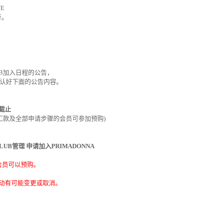
VE
行
。
B
加入日程的公告，
认
好下面的公告
内
容。
截止
汇
款及全部申
请
步
骤
的
会员
可
参
加
预购
)
CLUB
管理 申
请
加入
PRIMADONNA
会员
可以
预购
。
动
有可能
变
更或取消。