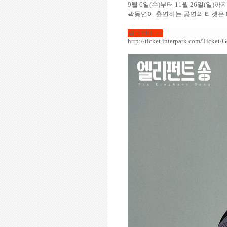
9
월
6
일
(
수
)
부터
11
월
26
일
(
일
)
까지
곽동연이 출연하는 공연의 티켓은
링크안내 >>
http://ticket.interpark.com/Tick