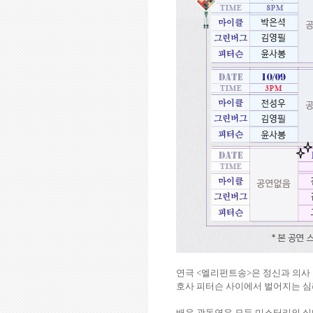
연극
<
엘리펀트송
>
은 정신과 의사
호사 피터슨 사이에서 벌어지는 심
배우 곽동연은 모든 미스터리의 실