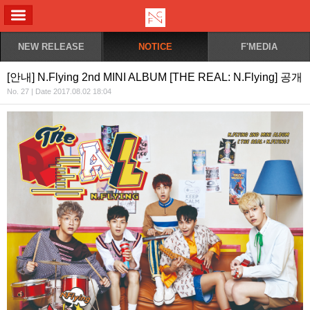
ALL MENU
NEW RELEASE
NOTICE
F'MEDIA
[안내] N.Flying 2nd MINI ALBUM [THE REAL: N.Flying] 공개
No. 27 | Date 2017.08.02 18:04