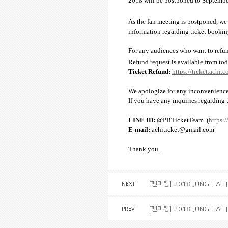
2018 will be postponed to September
As the fan meeting is postponed, we 
information regarding ticket bookin
For any audiences who want to refund 
Refund request is available from to
Ticket Refund:
https://ticket.achi.c
We apologize for any inconvenience
If you have any inquiries regarding t
LINE ID:
@PBTicketTeam
(
https:/
E-mail:
achiticket@gmail.com
Thank you.
[팬미팅] 2018 JUNG HAE 
NEXT
[팬미팅] 2018 JUNG HAE I
PREV