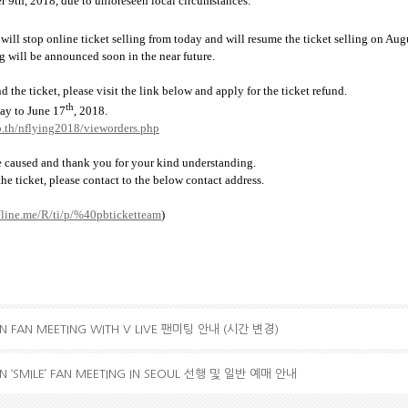
 9th, 2018, due to unforeseen local circumstances.
will stop online ticket selling from today and will resume the ticket selling on Aug
g will be announced soon in the near future.
the ticket, please visit the link below and apply for the ticket refund.
th
day to June 17
, 2018.
o.th/nflying
2018/
vieworders.php
 caused and thank you for your kind understanding.
he ticket, please contact to the below contact address.
/line.me/R/ti/p/
%40
pbticketteam
)
IN FAN MEETING WITH V LIVE 팬미팅 안내 (시간 변경)
N ‘SMILE’ FAN MEETING IN SEOUL 선행 및 일반 예매 안내