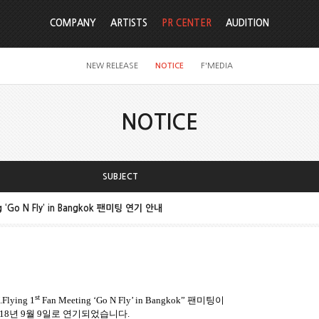
COMPANY
ARTISTS
PR CENTER
AUDITION
NEW RELEASE
NOTICE
F'MEDIA
NOTICE
SUBJECT
ng ‘Go N Fly’ in Bangkok 팬미팅 연기 안내
st
.Flying 1
Fan Meeting ‘Go N Fly’ in Bangkok”
팬미팅이
18
년
9
월
9
일로 연기되었습니다
.