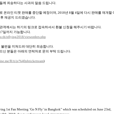
들께 죄송하다는 사과의 말씀 드립니다
.
로 온라인 티켓 판매를 중단할 예정이며
, 2018
년
8
월
4
일에 다시 판매를 재개할
추후 재공지 드리겠습니다
.
 관객께서는 하기의 링크로 접속하셔서 환불 신청을 해주시기 바랍니다
.
17
일까지 가능합니다
.
co.th/nflying
2018/
vieworders.php
,
불편을 끼쳐드려 대단히 죄송합니다
.
으신 분들은 아래의 연락처로 문의 부탁 드립니다
.
line.me/R/ti/p/
%40
pbticketteam
)
lying 1st Fan Meeting ‘Go N Fly’ in Bangkok” which was scheduled on June 23rd,