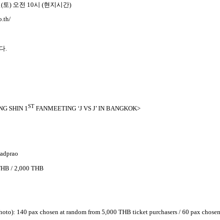
일
(
토
)
오전
10
시
(
현지시간
)
o.th/
니다
.
ST
NG SHIN 1
FANMEETING ‘J VS J’ IN BANGKOK>
Ladprao
 THB / 2,000 THB
photo): 140 pax chosen at random from 5,000 THB ticket purchasers / 60 pax chose