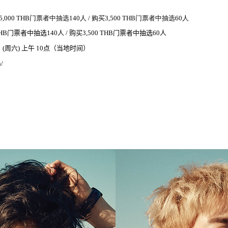
门
选
购买
门
选
5,000 THB
票
者中抽
140
人
/
3,500 THB
票
者中抽
60
人
门
选
购买
门
选
THB
票
者中抽
140
人
/
3,500 THB
票
者中抽
60
人
周
当
时间
日
(
六
)
上午
10
点（
地
）
h/