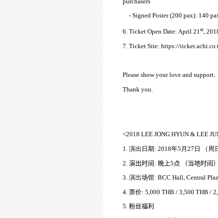
purchasers
- Signed Poster (200 pax): 140 p
st
6. Ticket Open Date: April 21
, 201
7. Ticket Site: https://ticket.achi.co.
Please show your love and support.
Thank you.
<
2018 LEE JONG HYUN & LEE JU
1.
演出日期
: 2018
年
5
月
27
日 （周
时间
晚
当
时间
2.
演出
:
上
5
点
（
地
场馆
3.
演出
:
BCC Hall, Central Pla
4.
票价
:
5,000 THB / 3,500 THB / 
粉丝
5.
福利