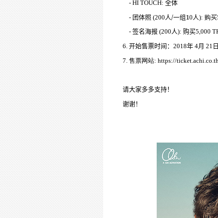
- HI TOUCH:
全体
团体照
人
/
一
组
1
人
购买
-
(200
0
):
签
报
人
购买
-
名海
(200
):
5,000 
开
时间
6.
始售票
：
2018
年
4
月
21
网
7.
售票
站
: https://ticket.achi.co.t
请
大家多多支持！
谢谢
！