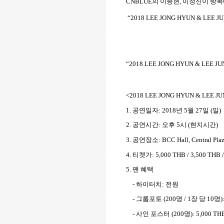
CNBLUE
의 이종현
,
이정신이 방콕
“2018 LEE JONG HYUN & LEE JU
“2018 LEE JONG HYUN & LEE JU
<2018 LEE JONG HYUN & LEE JU
1.
공연일자
: 2018
년
5
월
27
일
(
일
)
2.
공연시간
:
오후
5
시
(
현지시간
)
3.
공연장소
: BCC Hall, Central Pla
4.
티켓가
: 5,000 THB / 3,500 THB 
5.
팬 혜택
-
하이터치
:
전원
-
그룹포토
(200
명
/ 1
장 당
10
명
)
-
사인 포스터
(200
명
): 5,000 T