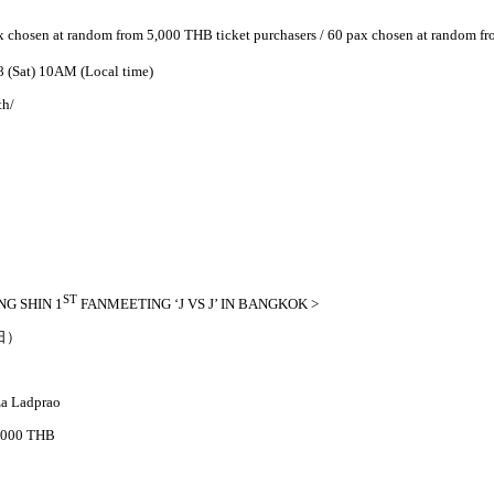
ax chosen at random from 5,000 THB ticket purchasers / 60 pax chosen at random f
8 (Sat) 10AM (Local time)
th/
ST
NG SHIN 1
FANMEETING ‘J VS J’ IN BANGKOK
>
日）
）
za Ladprao
2,000 THB