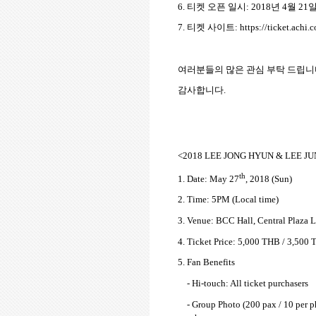
6.
티켓 오픈 일시
: 2018
년
4
월
21
7.
티켓 사이트
: https://ticket.achi.c
여러분들의 많은 관심 부탁 드립
감사합니다
.
<2018 LEE JONG HYUN & LEE JU
th
1. Date: May 27
, 2018 (Sun)
2. Time: 5PM (Local time)
3. Venue: BCC Hall, Central Plaza 
4. Ticket Price: 5,000 THB / 3,500
5. Fan Benefits
- Hi-touch: All ticket purchasers
- Group Photo (200 pax / 10 per 