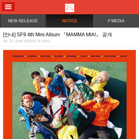
ALL MENU
NEW RELEASE
NOTICE
F'MEDIA
[안내] SF9 4th Mini Album 『MAMMA MIA!』 공개
No. 27 | Date 2018.02.26 18:02