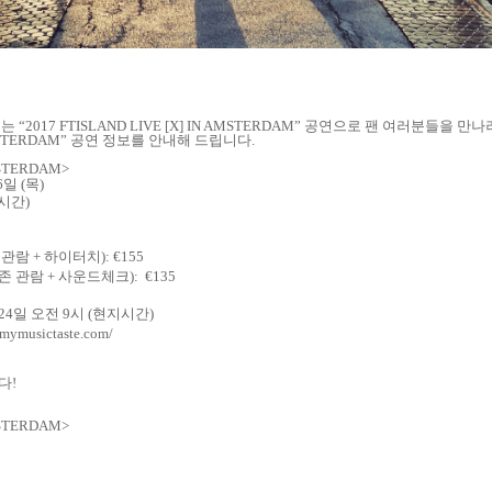
리는
“2017 FTISLAND LIVE [X] IN AMSTERDAM”
공연으로 팬 여러분들을 만나
AMSTERDAM”
공연 정보를 안내해 드립니다
.
MSTERDAM>
6
일
(
목
)
시간
)
 관람
+
하이터치
): €155
존 관람
+
사운드체크
): €135
24
일 오전
9
시
(
현지시간
)
.mymusictaste.com/
니다
!
MSTERDAM>