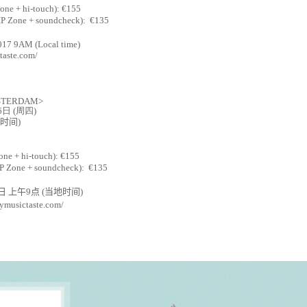
one + hi-touch): €155
P Zone + soundcheck): €135
2017 9AM (Local time)
taste.com/
MSTERDAM>
6
日
(
周四
)
时间
)
ne + hi-touch): €155
P Zone + soundcheck): €135
日 上午
9
点
(
当
地
时间
)
ymusictaste.com/