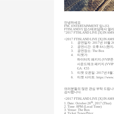
안녕하세요
FNC ENTERTAINMENT
입니다
.
FTISLAND
가 암스테르담에서 열
“2017 FTISLAND LIVE [X] IN 
<2017 FTISLAND LIVE [X] IN A
1.
공연일자
: 2017
년
10
월
2
2.
공연시간
:
오후
8
시
(
현지
3.
공연장소
: The Box
4.
티켓가
:
하이터치 패키지
(VVIP
존
사운드체크 패키지
(VVIP
GA : €55
5.
티켓 오픈일
: 2017
년
8
월
6.
티켓 사이트
: https://www
여러분들의 많은 관심 부탁 드립
감사합니다
.
<2017 FTISLAND LIVE [X] IN A
th
1. Date: October 26
, 2017 (Thur)
2. Time: 8PM (Local Time)
3. Venue: The Box
4. Ticket Types/Price: