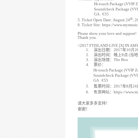
Hi-touch Package (VVIP Z
Soundcheck Package (VVI
GA : €55
th
5. Ticket Open Date: August 24
, 
6. Ticket Site: https://www.mymusic
Please show your love and support!
Thank you.
<2017 FTISLAND LIVE [X] IN A
1.
演出日期：
2017
年
10
月
2
2.
演出
时间
：
晚
上
8
点
(
当
地
3.
演出
场馆
：
The Box
4.
票价：
Hi-touch Package (VVIP Zo
Soundcheck Package (VVI
GA : €55
5.
售票
时间
：
2017
年
8
月
24
6.
售票
网
站
：
https://www.m
请
大家多多支持！
谢谢
！